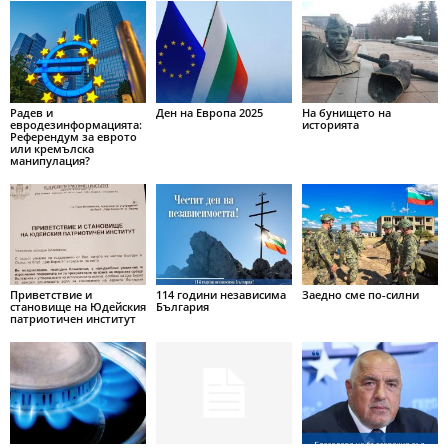
Радев и
Ден на Европа 2025
На бунището на
евродезинформацията:
историята
Референдум за еврото
или кремълска
манипулация?
Приветствие и
114 години независима
Заедно сме по-силни
становище на Юдейския
България
патриотичен институт