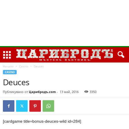
Начало
Casino
Deuces
CASINO
Deuces
Публикувано от
Царибродъ.com
-
13 май, 2016
3350
[cardgame title=bonus-deuces-wild id=284]