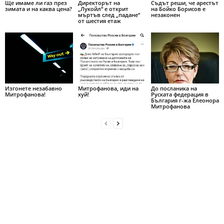
Ще имаме ли газ през
Директорът на
Съдът реши, че арестът
зимата и на каква цена?
„Лукойл“ е открит
на Бойко Борисов е
мъртъв след „падане“
незаконен
от шестия етаж
Изгонете незабавно
Митрофанова, иди на
До посланика на
Митрофанова!
хуй!
Руската федерация в
България г-жа Елеонора
Митрофанова