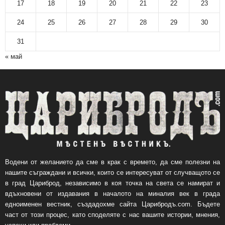
17
18
19
20
21
22
23
24
25
26
27
28
29
30
31
« май
Водени от желанието да сме в крак с времето, да сме полезни на
нашите съграждани и всички, които се интересуват от случващото се
в град Цариброд, независимо в коя точка на света се намират и
вдъхновени от издавания в началото на миналия век в града
едноименен вестник, създадохме сайта Царибродъ.com. Бъдете
част от този процес, като споделяте с нас вашите истории, мнения,