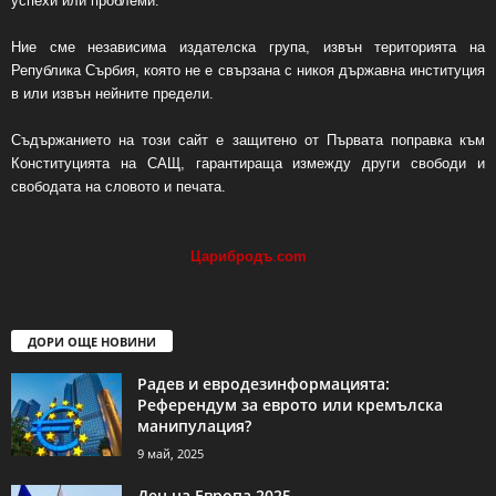
успехи или проблеми.
Ние сме независима издателска група, извън територията на
Република Сърбия, която не е свързана с никоя държавна институция
в или извън нейните предели.
Съдържанието на този сайт е защитено от Първата поправка към
Конституцията на САЩ, гарантираща измежду други свободи и
свободата на словото и печата.
Царибродъ
.
com
ДОРИ ОЩЕ НОВИНИ
Радев и евродезинформацията:
Референдум за еврото или кремълска
манипулация?
9 май, 2025
Ден на Европа 2025