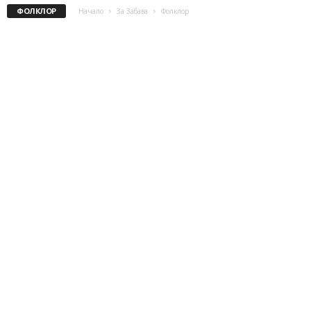
ФОЛКЛОР
Начало
За Забава
Фолклор