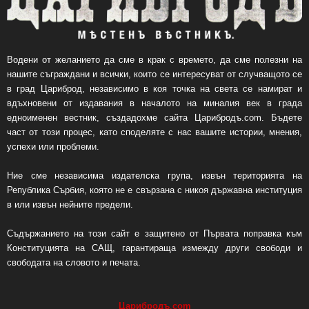
Водени от желанието да сме в крак с времето, да сме полезни на
нашите съграждани и всички, които се интересуват от случващото се
в град Цариброд, независимо в коя точка на света се намират и
вдъхновени от издавания в началото на миналия век в града
едноименен вестник, създадохме сайта Царибродъ.com. Бъдете
част от този процес, като споделяте с нас вашите истории, мнения,
успехи или проблеми.
Ние сме независима издателска група, извън територията на
Република Сърбия, която не е свързана с никоя държавна институция
в или извън нейните предели.
Съдържанието на този сайт е защитено от Първата поправка към
Конституцията на САЩ, гарантираща измежду други свободи и
свободата на словото и печата.
Царибродъ
.
com