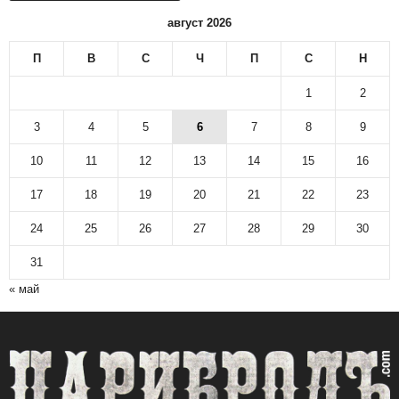
н
август 2026
о
в
П
В
С
Ч
П
С
Н
и
н
1
2
а
р
3
4
5
6
7
8
9
с
10
11
12
13
14
15
16
к
и
17
18
19
20
21
22
23
а
р
24
25
26
27
28
29
30
х
и
31
в
« май