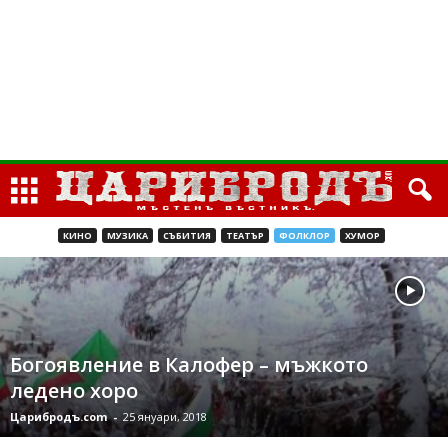
КИНО
МУЗИКА
СЪБИТИЯ
ТЕАТЪР
ФОЛКЛОР
ХУМОР
Богоявление в Калофер – мъжкото
ледено хоро
Царибродъ.com
-
25 януари, 2018