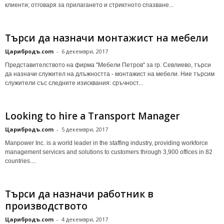
клиенти; отговаря за прилагането и стриктното спазване...
Търси да назначи монтажист на мебели
Царибродъ.com
-
6 декември, 2017
Представителството на фирма "Мебели Петров" за гр. Севлиево, търси
да назначи служител на длъжността - монтажист на мебели. Ние търсим
служители със следните изисквания: сръчност...
Looking to hire a Transport Manager
Царибродъ.com
-
5 декември, 2017
Manpower Inc. is a world leader in the staffing industry, providing workforce
management services and solutions to customers through 3,900 offices in 82
countries....
Търси да назначи работник в
производството
Царибродъ.com
-
4 декември, 2017