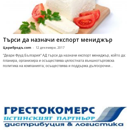
Търси да назначи експорт мениджър
Царибродъ.com
-
12 декември, 2017
"Деари Фууд България" АД търси да назначи експорт мениджър, който да:
планира, организира и осъществява цялостната външнотърговска
политика на компанията; осъществява и поддържа дългосрочни...