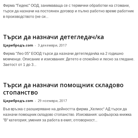
Фирма "Гидекс" ООД, занимаваща се с термични обработки на стомани,
търси да назначи на постоянен договор и пълно работно време работник
в производството (не си...
Търси да назначи детегледач/ка
Царибродъ.com
-
3 декември, 2017
Фирма "Лео 05" ЕООД търси да назначи детегледач/ка на 2 годишно
момченце. Описание и изисквания: Детето е спокойно и лесно за гледане.
Заетост от 1 до 3...
Търси да назначи помощник складово
стопанство
Царибродъ.com
-
29 ноември, 2017
Във връзка с разширяване на дейността фирма „Хелиос“ АД търси да
назначи помощник складово стопанство. Изисквания: шофьорска книжка
"В" категория; умения за работа в екип; отговорност...