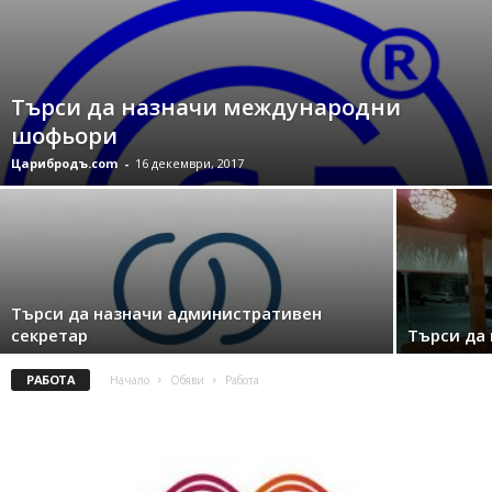
Търси да назначи международни
шофьори
Царибродъ.com
-
16 декември, 2017
Търси да назначи административен
секретар
Търси да
РАБОТА
Начало
Обяви
Работа