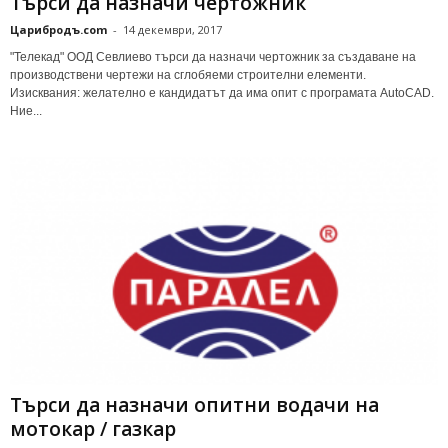
Търси да назначи чертожник
Царибродъ.com
-
14 декември, 2017
"Телекад" ООД Севлиево търси да назначи чертожник за създаване на
производствени чертежи на сглобяеми строителни елементи.
Изисквания: желателно е кандидатът да има опит с програмата AutoCAD.
Ние...
Търси да назначи опитни водачи на
мотокар / газкар