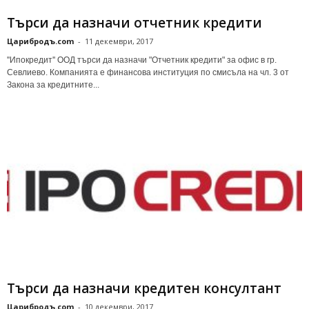
Търси да назначи отчетник кредити
Царибродъ.com
-
11 декември, 2017
''Ипокредит'' ООД търси да назначи "Отчетник кредити" за офис в гр.
Севлиево. Компанията е финансова институция по смисъла на чл. 3 от
Закона за кредитните...
Търси да назначи кредитен консултант
Царибродъ.com
-
10 декември, 2017