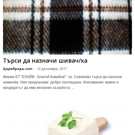
Търси да назначи шивач/ка
Царибродъ.com
-
12 декември, 2017
Фирма ЕТ "БЛАЙВ - Благой Бакайов" - гр. Севлиево търси да назначи
шивач/ка. Ние предлагаме: добро заплащане. Изисквания: важно е
кандидатът да има желание за работа; ...