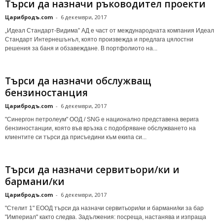
Търси да назначи ръководител проекти
Царибродъ.com
-
6 декември, 2017
„Идеал Стандарт-Видима” АД е част от международната компания Идеал
Стандарт Интернешънъл, която произвежда и предлага цялостни
решения за баня и обзавеждане. В портфолиото на...
Търси да назначи обслужващ
бензиностанция
Царибродъ.com
-
6 декември, 2017
"Синергон петролеум" ООД / SNG е национално представена верига
бензиностанции, която във връзка с подобряване обслужването на
клиентите си търси да присъедини към екипа си...
Търси да назначи сервитьори/ки и
бармани/ки
Царибродъ.com
-
6 декември, 2017
"Стелит 1" ЕООД търси да назначи сервитьори/ки и бармани/ки за бар
"Империал" както следва. Задължения: посреща, настанява и изпраща