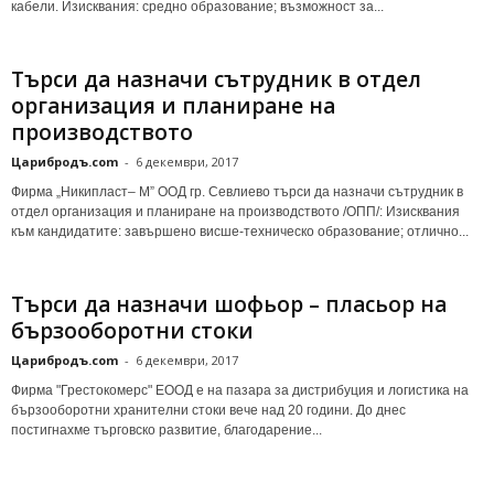
кабели. Изисквания: средно образование; възможност за...
Търси да назначи сътрудник в отдел
организация и планиране на
производството
Царибродъ.com
-
6 декември, 2017
Фирма „Никипласт– М” ООД гр. Севлиево търси да назначи сътрудник в
отдел организация и планиране на производството /ОПП/: Изисквания
към кандидатите: завършено висше-техническо образование; отлично...
Търси да назначи шофьор – пласьор на
бързооборотни стоки
Царибродъ.com
-
6 декември, 2017
Фирма "Грестокомерс" ЕООД е на пазара за дистрибуция и логистика на
бързооборотни хранителни стоки вече над 20 години. До днес
постигнахме търговско развитие, благодарение...