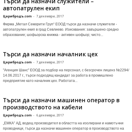
Търси да назначи служители –
автопатрулен екип
Царибродъ.com
-
7 декември, 2017
Фирма „Метал Секюрити Груп“ ЕООД търси да назначи служители -
автопатрулен екип в град Севлиево. Изисквания: завършено средно
образование; шофьорска книжка - активен шофьор; чисто...
Търси да назначи началник цех
Царибродъ.com
-
7 декември, 2017
"Агенция Шанс" ЕООД за подбор на персонал, с безсрочен лиценз №2294/
14.06.2017 г., търси подходящ кандидат за работа в промишлено
предприятие като началник цех. Работата...
Търси да назначи машинен оператор в
производството на кабели
Царибродъ.com
-
6 декември, 2017
„ЕМКА” АД, водещ производител в областта на изолирани и намотъчни
проводници, търси да назначи машинен оператор в производството на