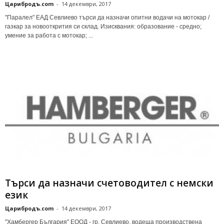
Царибродъ.com
-
14 декември, 2017
"Паралел" ЕАД Севлиево търси да назначи опитни водачи на мотокар /
газкар за новооткрития си склад. Изисквания: образование - средно;
умение за работа с мотокар; ...
Търси да назначи счетоводител с немски
език
Царибродъ.com
-
14 декември, 2017
"Хамбергер България" ЕООД - гр. Севлиево, водеща производствена