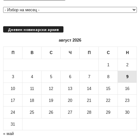
с
е
ч
е
Дневен новинарски архив
н
н
август 2026
о
в
П
В
С
Ч
П
С
Н
и
н
1
2
а
р
3
4
5
6
7
8
9
с
10
11
12
13
14
15
16
к
и
17
18
19
20
21
22
23
а
р
24
25
26
27
28
29
30
х
и
31
в
« май