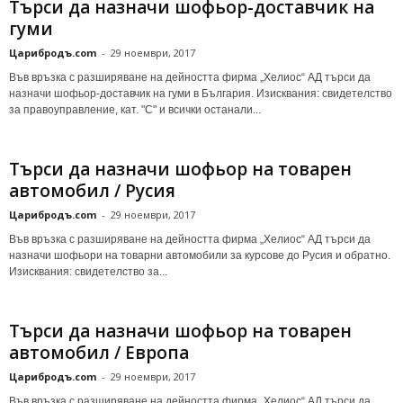
Търси да назначи шофьор-доставчик на
гуми
Царибродъ.com
-
29 ноември, 2017
Във връзка с разширяване на дейността фирма „Хелиос“ АД търси да
назначи шофьор-доставчик на гуми в България. Изисквания: свидетелство
за правоуправление, кат. "С" и всички останали...
Търси да назначи шофьор на товарен
автомобил / Русия
Царибродъ.com
-
29 ноември, 2017
Във връзка с разширяване на дейността фирма „Хелиос“ АД търси да
назначи шофьори на товарни автомобили за курсове до Русия и обратно.
Изисквания: свидетелство за...
Търси да назначи шофьор на товарен
автомобил / Европа
Царибродъ.com
-
29 ноември, 2017
Във връзка с разширяване на дейността фирма „Хелиос“ АД търси да