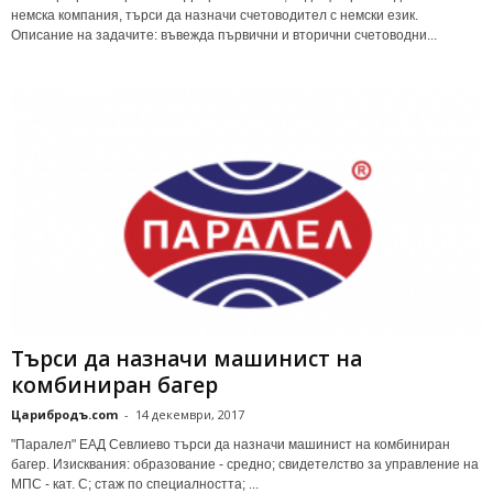
немска компания, търси да назначи счетоводител с немски език.
Описание на задачите: въвежда първични и вторични счетоводни...
Търси да назначи машинист на
комбиниран багер
Царибродъ.com
-
14 декември, 2017
"Паралел" ЕАД Севлиево търси да назначи машинист на комбиниран
багер. Изисквания: образование - средно; свидетелство за управление на
МПС - кат. С; стаж по специалността; ...