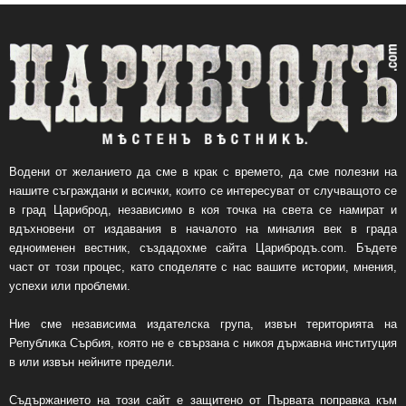
Водени от желанието да сме в крак с времето, да сме полезни на
нашите съграждани и всички, които се интересуват от случващото се
в град Цариброд, независимо в коя точка на света се намират и
вдъхновени от издавания в началото на миналия век в града
едноименен вестник, създадохме сайта Царибродъ.com. Бъдете
част от този процес, като споделяте с нас вашите истории, мнения,
успехи или проблеми.
Ние сме независима издателска група, извън територията на
Република Сърбия, която не е свързана с никоя държавна институция
в или извън нейните предели.
Съдържанието на този сайт е защитено от Първата поправка към