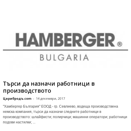
Търси да назначи работници в
производството
Царибродъ.com
-
14 декември, 2017
"Хамбергер България" ЕООД - гр. Севлиево, водеща производствена
немска компания, търси да назначи следните работници в
производството: шлайфисти; полирчици; машинни оператори; работници
подови настилки; ...