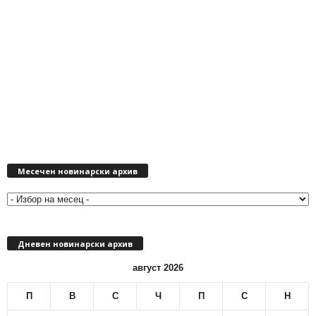
М
Месечен новинарски архив
е
с
е
ч
е
Дневен новинарски архив
н
н
август 2026
о
в
П
В
С
Ч
П
С
Н
и