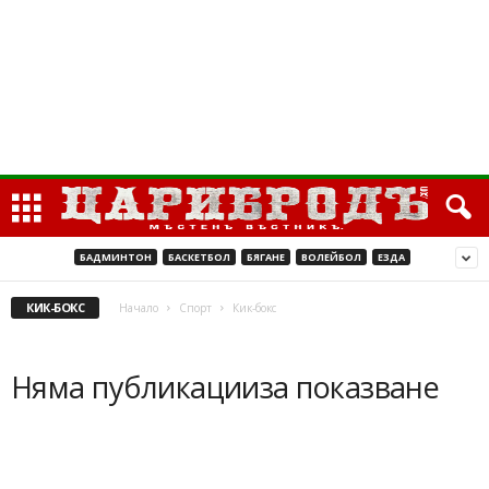
БАДМИНТОН
БАСКЕТБОЛ
БЯГАНЕ
ВОЛЕЙБОЛ
ЕЗДА
КИК-БОКС
Начало
Спорт
Кик-бокс
Няма публикацииза показване