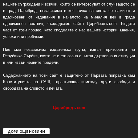
нашите съграждани и всички, които се интересуват от случващото се
в град Цариброд, независимо в коя точка на света се намират и
вдъхновени от издавания в началото на миналия век в града
едноименен вестник, създадохме сайта Царибродъ.com. Бъдете
част от този процес, като споделяте с нас вашите истории, мнения,
успехи или проблеми.
Ние сме независима издателска група, извън територията на
Република Сърбия, която не е свързана с никоя държавна институция
в или извън нейните предели.
Съдържанието на този сайт е защитено от Първата поправка към
Конституцията на САЩ, гарантираща измежду други свободи и
свободата на словото и печата.
Царибродъ
.
com
ДОРИ ОЩЕ НОВИНИ