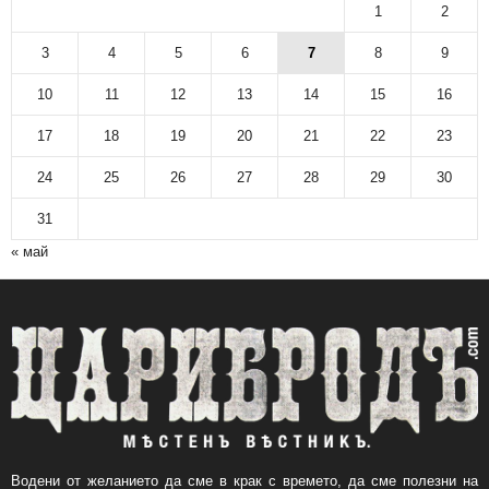
н
1
2
а
р
3
4
5
6
7
8
9
с
10
11
12
13
14
15
16
к
и
17
18
19
20
21
22
23
а
р
24
25
26
27
28
29
30
х
и
31
в
« май
Водени от желанието да сме в крак с времето, да сме полезни на