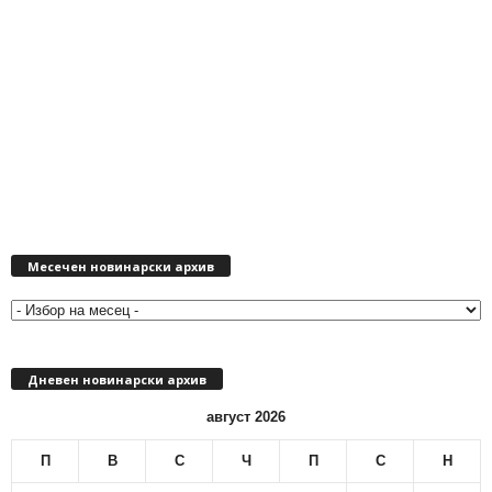
М
Месечен новинарски архив
е
с
е
ч
е
Дневен новинарски архив
н
н
август 2026
о
в
П
В
С
Ч
П
С
Н
и