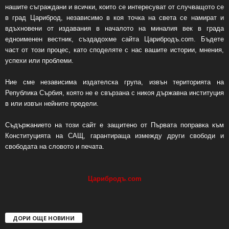
нашите съграждани и всички, които се интересуват от случващото се
в град Цариброд, независимо в коя точка на света се намират и
вдъхновени от издавания в началото на миналия век в града
едноименен вестник, създадохме сайта Царибродъ.com. Бъдете
част от този процес, като споделяте с нас вашите истории, мнения,
успехи или проблеми.
Ние сме независима издателска група, извън територията на
Република Сърбия, която не е свързана с никоя държавна институция
в или извън нейните предели.
Съдържанието на този сайт е защитено от Първата поправка към
Конституцията на САЩ, гарантираща измежду други свободи и
свободата на словото и печата.
Царибродъ
.
com
ДОРИ ОЩЕ НОВИНИ