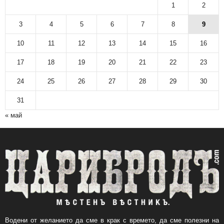
н
1
2
а
р
3
4
5
6
7
8
9
с
10
11
12
13
14
15
16
к
и
17
18
19
20
21
22
23
а
р
24
25
26
27
28
29
30
х
и
31
в
« май
Водени от желанието да сме в крак с времето, да сме полезни на