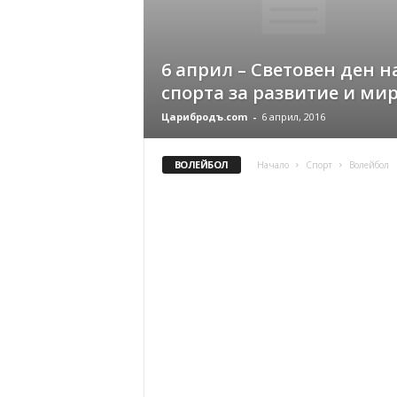
6 април – Световен ден н
спорта за развитие и ми
Царибродъ.com
-
6 април, 2016
ВОЛЕЙБОЛ
Начало
Спорт
Волейбол