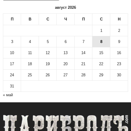
н
август 2026
о
в
П
В
С
Ч
П
С
Н
и
н
1
2
а
р
3
4
5
6
7
8
9
с
10
11
12
13
14
15
16
к
и
17
18
19
20
21
22
23
а
р
24
25
26
27
28
29
30
х
и
31
в
« май