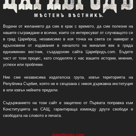
Водени от желанието да сме в крак с времето, да сме полезни на
нашите съграждани и всички, които се интересуват от случващото се
в град Цариброд, независимо в коя точка на света се намират и
вдъхновени от издавания в началото на миналия век в града
едноименен вестник, създадохме сайта Царибродъ.com. Бъдете
част от този процес, като споделяте с нас вашите истории, мнения,
успехи или проблеми.
Ние сме независима издателска група, извън територията на
Република Сърбия, която не е свързана с никоя държавна институция
в или извън нейните предели.
Съдържанието на този сайт е защитено от Първата поправка към
Конституцията на САЩ, гарантираща измежду други свободи и
свободата на словото и печата.
Царибродъ
.
com