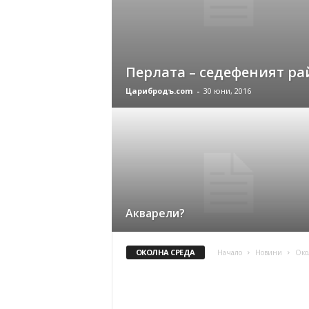
Перлата – седефеният ра
Царибродъ.com
-
30 юни, 2016
Акварели?
ОКОЛНА СРЕДА
Начало
Новини
Око