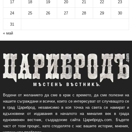
17
18
19
20
21
22
23
24
25
26
27
28
29
30
31
« май
Водени от желанието да сме в крак с времето, да сме полезни на
нашите съграждани и всички, които се интересуват от случващото се
в град Цариброд, независимо в коя точка на света се намират и
вдъхновени от издавания в началото на миналия век в града
едноименен вестник, създадохме сайта Царибродъ.com. Бъдете
част от този процес, като споделяте с нас вашите истории, мнения,