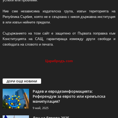
успехи или проблеми.
Ние сме независима издателска група, извън територията на
Република Сърбия, която не е свързана с никоя държавна институция
в или извън нейните предели.
Съдържанието на този сайт е защитено от Първата поправка към
Конституцията на САЩ, гарантираща измежду други свободи и
свободата на словото и печата.
Царибродъ
.
com
ДОРИ ОЩЕ НОВИНИ
Радев и евродезинформацията:
Референдум за еврото или кремълска
манипулация?
9 май, 2025
Ден на Европа 2025