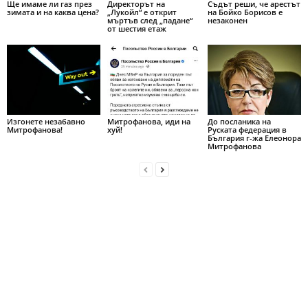
Ще имаме ли газ през
Директорът на
Съдът реши, че арестът
зимата и на каква цена?
„Лукойл“ е открит
на Бойко Борисов е
мъртъв след „падане“
незаконен
от шестия етаж
Изгонете незабавно
Митрофанова, иди на
До посланика на
Митрофанова!
хуй!
Руската федерация в
България г-жа Елеонора
Митрофанова