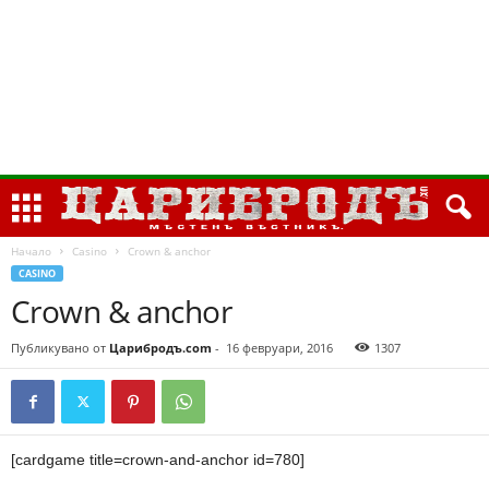
Начало
Casino
Crown & anchor
CASINO
Crown & anchor
Публикувано от
Царибродъ.com
-
16 февруари, 2016
1307
[cardgame title=crown-and-anchor id=780]