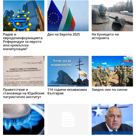
Радев и
Ден на Европа 2025
На бунището на
евродезинформацията:
историята
Референдум за еврото
или кремълска
манипулация?
Приветствие и
114 години независима
Заедно сме по-силни
становище на Юдейския
България
патриотичен институт