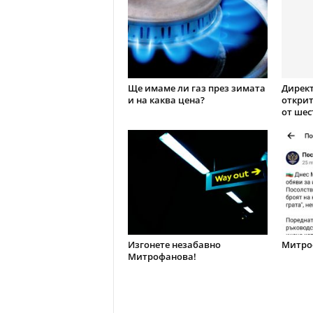
Ще имаме ли газ през зимата
Директ
и на каква цена?
открит
от шес
Изгонете незабавно
Митроф
Митрофанова!