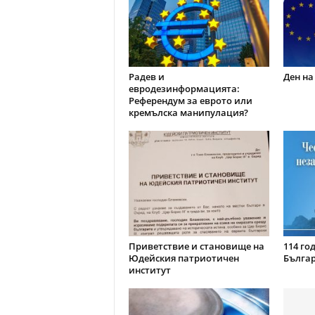
Радев и
Ден на
евродезинформацията:
Референдум за еврото или
кремълска манипулация?
Приветствие и становище на
114 го
Юдейския патриотичен
Бълга
институт