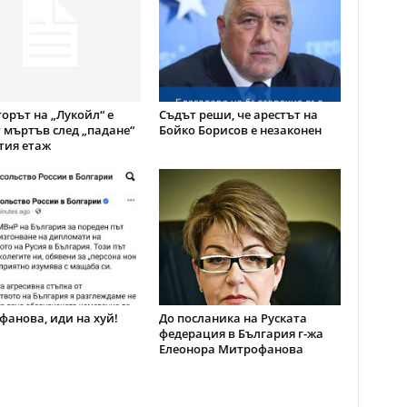
орът на „Лукойл“ е
Съдът реши, че арестът на
 мъртъв след „падане“
Бойко Борисов е незаконен
тия етаж
анова, иди на хуй!
До посланика на Руската
федерация в България г-жа
Елеонора Митрофанова