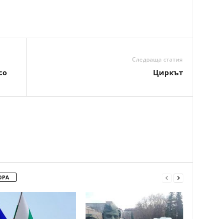
Следваща статия
co
Циркът
ОРА