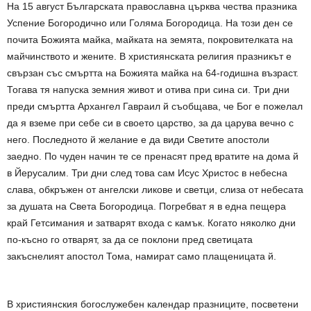
На 15 август Българската православна църква чества празника
Успение Богородично или Голяма Богородица. На този ден се
почита Божията майка, майката на земята, покровителката на
майчинството и жените. В християнската религия празникът е
свързан със смъртта на Божията майка на 64-годишна възраст.
Тогава тя напуска земния живот и отива при сина си. Три дни
преди смъртта Архангел Гавраил й съобщава, че Бог е пожелал
да я вземе при себе си в своето царство, за да царува вечно с
него. Последното й желание е да види Светите апостоли
заедно. По чуден начин те се пренасят пред вратите на дома й
в Йерусалим. Три дни след това сам Исус Христос в небесна
слава, обкръжен от ангелски ликове и светци, слиза от небесата
за душата на Света Богородица. Погребват я в една пещера
край Гетсимания и затварят входа с камък. Когато няколко дни
по-късно го отварят, за да се поклони пред светицата
закъснелият апостол Тома, намират само плащеницата й.
В християнския богослужебен календар празниците, посветени