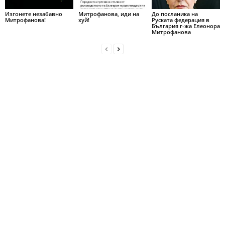
Изгонете незабавно
Митрофанова, иди на
До посланика на
Митрофанова!
хуй!
Руската федерация в
България г-жа Елеонора
Митрофанова