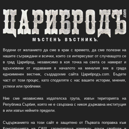
Водени от желанието да сме в крак с времето, да сме полезни на
нашите съграждани и всички, които се интересуват от случващото се
в град Цариброд, независимо в коя точка на света се намират и
вдъхновени от издавания в началото на миналия век в града
едноименен вестник, създадохме сайта Царибродъ.com. Бъдете
част от този процес, като споделяте с нас вашите истории, мнения,
успехи или проблеми.
Ние сме независима издателска група, извън територията на
Република Сърбия, която не е свързана с никоя държавна институция
в или извън нейните предели.
Съдържанието на този сайт е защитено от Първата поправка към
Конституцията на САЩ, гарантираща измежду други свободи и