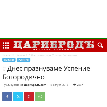
Начало
Новини
† Днес празнуваме Успение Богородично
НОВИНИ
РЕЛИГИЯ
† Днес празнуваме Успение
Богородично
Публикувано от
Царибродъ.com
-
15 август, 2015
2537