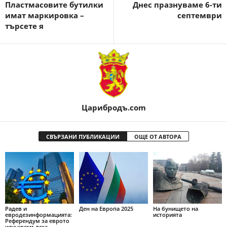
Пластмасовите бутилки
Днес празнуваме 6-ти
имат маркировка –
септември
търсете я
Царибродъ.com
СВЪРЗАНИ ПУБЛИКАЦИИ
ОЩЕ ОТ АВТОРА
Радев и
Ден на Европа 2025
На бунището на
евродезинформацията:
историята
Референдум за еврото
или кремълска