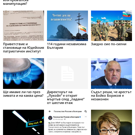
манипулация?
Приветствие и
114 години независима
Заедно сме по-силни
становище на Юдейския
България
патриотичен институт
Ще имаме ли газ през
Директорът на
Съдът реши, че арестът
зимата и на каква цена?
„Лукойл“ е открит
на Бойко Борисов е
мъртъв след „падане“
незаконен
от шестия етаж