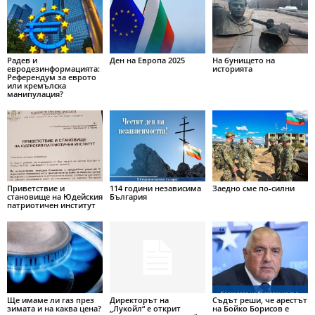
Радев и
Ден на Европа 2025
На бунището на
евродезинформацията:
историята
Референдум за еврото
или кремълска
манипулация?
Приветствие и
114 години независима
Заедно сме по-силни
становище на Юдейския
България
патриотичен институт
Ще имаме ли газ през
Директорът на
Съдът реши, че арестът
зимата и на каква цена?
„Лукойл“ е открит
на Бойко Борисов е