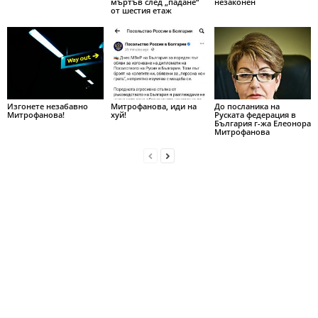
мъртъв след „падане“
незаконен
от шестия етаж
Изгонете незабавно
Митрофанова, иди на
До посланика на
Митрофанова!
хуй!
Руската федерация в
България г-жа Елеонора
Митрофанова