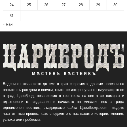
24
25
26
27
28
29
30
31
« май
Водени от желанието да сме в крак с времето, да сме полезни на
нашите съграждани и всички, които се интересуват от случващото се
в град Цариброд, независимо в коя точка на света се намират и
вдъхновени от издавания в началото на миналия век в града
едноименен вестник, създадохме сайта Царибродъ.com. Бъдете
част от този процес, като споделяте с нас вашите истории, мнения,
успехи или проблеми.