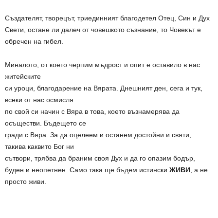
Създателят, творецът, триединният благодетел Отец, Син и Дух
Свети, остане ли далеч от човешкото съзнание, то Човекът е
обречен на гибел.
Миналото, от което черпим мъдрост и опит е оставило в нас
житейските
си уроци, благодарение на Вярата. Днешният ден, сега и тук,
всеки от нас осмисля
по свой си начин с Вяра в това, което възнамерява да
осъществи. Бъдещето се
гради с Вяра. За да оцелеем и останем достойни и святи,
такива каквито Бог ни
сътвори, трябва да браним своя Дух и да го опазим бодър,
буден и неопетнен. Само така ще бъдем истински
ЖИВИ
, а не
просто живи.