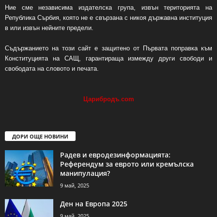
Ние сме независима издателска група, извън територията на
Република Сърбия, която не е свързана с никоя държавна институция
в или извън нейните предели.
Съдържанието на този сайт е защитено от Първата поправка към
Конституцията на САЩ, гарантираща измежду други свободи и
свободата на словото и печата.
Царибродъ
.
com
ДОРИ ОЩЕ НОВИНИ
Радев и евродезинформацията:
Референдум за еврото или кремълска
манипулация?
9 май, 2025
Ден на Европа 2025
9 май, 2025