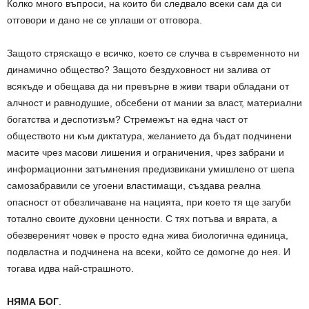
Колко много въпроси, на които би следвало всеки сам да си
отговори и дано не се уплаши от отговора.
Защото стряскащо е всичко, което се случва в съвременното ни
динамично общество? Защото бездуховност ни залива от
всякъде и обещава да ни превърне в живи твари обладани от
алчност и равнодушие, обсебени от мании за власт, материални
богатства и деспотизъм? Стремежът на една част от
обществото ни към диктатура, желанието да бъдат подчинени
масите чрез масови лишения и ограничения, чрез забрани и
информационни затъмнения предизвикани умишлено от шепа
самозабравили се угоени властимащи, създава реална
опасност от обезличаване на нацията, при което тя ще загуби
тотално своите духовни ценности. С тях потъва и вярата, а
обезвереният човек е просто една жива биологична единица,
подвластна и подчинена на всеки, който се домогне до нея. И
тогава идва най-страшното.
НЯМА БОГ
.