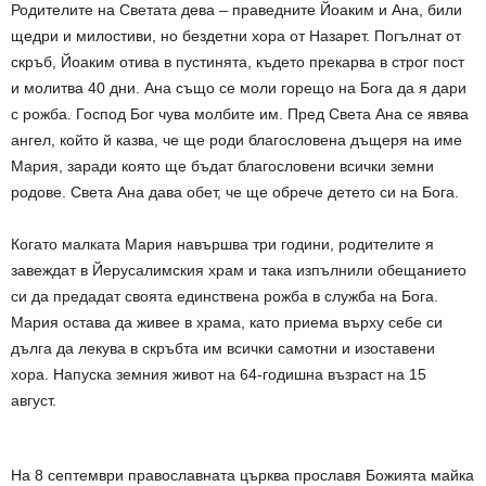
Родителите на Светата дева – праведните Йоаким и Ана, били
щедри и милостиви, но бездетни хора от Назарет. Погълнат от
скръб, Йоаким отива в пустинята, където прекарва в строг пост
и молитва 40 дни. Ана също се моли горещо на Бога да я дари
с рожба. Господ Бог чува молбите им. Пред Света Ана се явява
ангел, който й казва, че ще роди благословена дъщеря на име
Мария, заради която ще бъдат благословени всички земни
родове. Света Ана дава обет, че ще обрече детето си на Бога.
Когато малката Мария навършва три години, родителите я
завеждат в Йерусалимския храм и така изпълнили обещанието
си да предадат своята единствена рожба в служба на Бога.
Мария остава да живее в храма, като приема върху себе си
дълга да лекува в скръбта им всички самотни и изоставени
хора. Напуска земния живот на 64-годишна възраст на 15
август.
На 8 септември православната църква прославя Божията майка