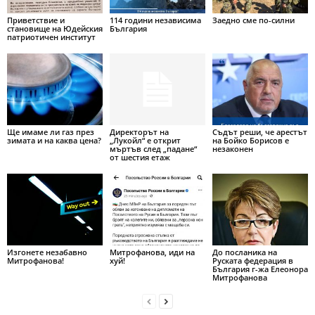
Приветствие и
114 години независима
Заедно сме по-силни
становище на Юдейския
България
патриотичен институт
Ще имаме ли газ през
Директорът на
Съдът реши, че арестът
зимата и на каква цена?
„Лукойл“ е открит
на Бойко Борисов е
мъртъв след „падане“
незаконен
от шестия етаж
Изгонете незабавно
Митрофанова, иди на
До посланика на
Митрофанова!
хуй!
Руската федерация в
България г-жа Елеонора
Митрофанова