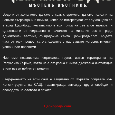
Водени от желанието да сме в крак с времето, да сме полезни на
нашите съграждани и всички, които се интересуват от случващото се
в град Цариброд, независимо в коя точка на света се намират и
вдъхновени от издавания в началото на миналия век в града
едноименен вестник, създадохме сайта Царибродъ.com. Бъдете
част от този процес, като споделяте с нас вашите истории, мнения,
успехи или проблеми.
Ние сме независима издателска група, извън територията на
Република Сърбия, която не е свързана с никоя държавна институция
в или извън нейните предели.
Съдържанието на този сайт е защитено от Първата поправка към
Конституцията на САЩ, гарантираща измежду други свободи и
свободата на словото и печата.
Царибродъ
.
com