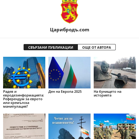
Царибродъ.com
СВЪРЗАНИ ПУБЛИКАЦИИ
ОЩЕ ОТ АВТОРА
Радев и
Ден на Европа 2025
На бунището на
евродезинформацията:
историята
Референдум за еврото
или кремълска
манипулация?