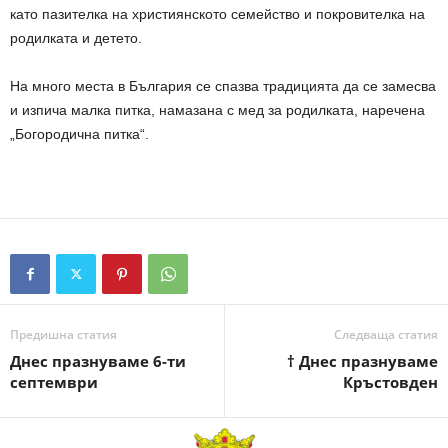
като пазителка на християнското семейство и покровителка на
родилката и детето.
На много места в България се спазва традицията да се замесва
и изпича малка питка, намазана с мед за родилката, наречена
„Богородична питка“.
Предишна статия
Следваща статия
Днес празнуваме 6-ти
† Днес празнуваме
септември
Кръстовден