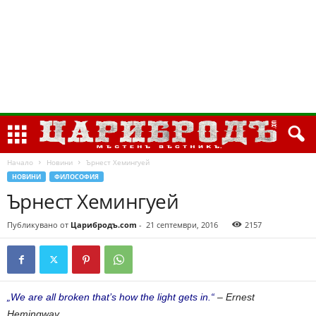
Начало
Новини
Ърнест Хемингуей
НОВИНИ
ФИЛОСОФИЯ
Ърнест Хемингуей
Публикувано от
Царибродъ.com
-
21 септември, 2016
2157
„We are all broken that’s how the light gets in.“
–
Ernest
Hemingway