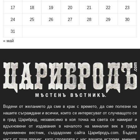
17
18
19
20
21
22
23
24
25
26
27
28
29
30
31
« май
Водени от желанието да сме в крак с времето, да сме полезни на
нашите съграждани и всички, които се интересуват от случващото се
в град Цариброд, независимо в коя точка на света се намират и
вдъхновени от издавания в началото на миналия век в града
едноименен вестник, създадохме сайта Царибродъ.com. Бъдете
част от този процес, като споделяте с нас вашите истории, мнения,