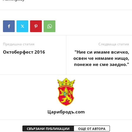
Предишна статия
Следваща статия
Октоберфест 2016
"Ние си имаме всичко,
освен че нямаме нищо,
понеже не сме заедно."
Царибродъ.com
СВЪРЗАНИ ПУБЛИКАЦИИ
ОЩЕ ОТ АВТОРА