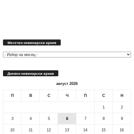
Месечен
новинарски
Месечен новинарски архив
архив
Дневен новинарски архив
август 2026
П
В
С
Ч
П
С
Н
1
2
3
4
5
6
7
8
9
10
11
12
13
14
15
16