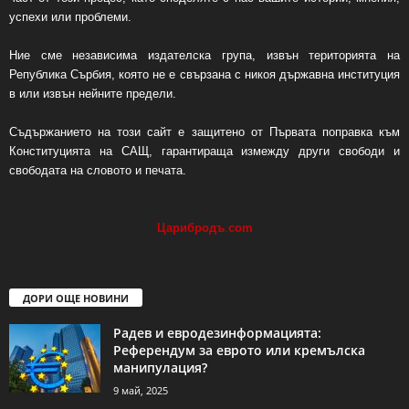
успехи или проблеми.
Ние сме независима издателска група, извън територията на
Република Сърбия, която не е свързана с никоя държавна институция
в или извън нейните предели.
Съдържанието на този сайт е защитено от Първата поправка към
Конституцията на САЩ, гарантираща измежду други свободи и
свободата на словото и печата.
Царибродъ
.
com
ДОРИ ОЩЕ НОВИНИ
Радев и евродезинформацията:
Референдум за еврото или кремълска
манипулация?
9 май, 2025