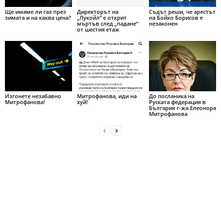
Ще имаме ли газ през
Директорът на
Съдът реши, че арестът
зимата и на каква цена?
„Лукойл“ е открит
на Бойко Борисов е
мъртъв след „падане“
незаконен
от шестия етаж
Изгонете незабавно
Митрофанова, иди на
До посланика на
Митрофанова!
хуй!
Руската федерация в
България г-жа Елеонора
Митрофанова