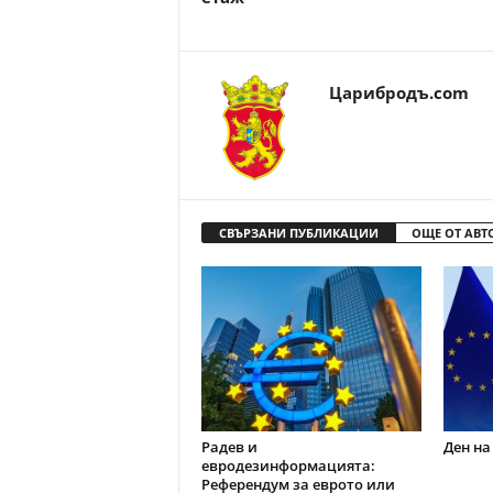
Царибродъ.com
СВЪРЗАНИ ПУБЛИКАЦИИ
ОЩЕ ОТ АВТ
Радев и
Ден на
евродезинформацията:
Референдум за еврото или