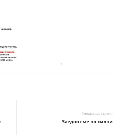
Следваща статия
т
Заедно сме по-силни