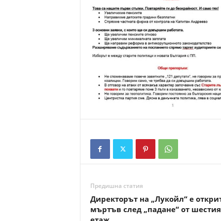
Предишна статия
Директорът на „Лукойл“ е откри
мъртъв след „падане“ от шестия
етаж