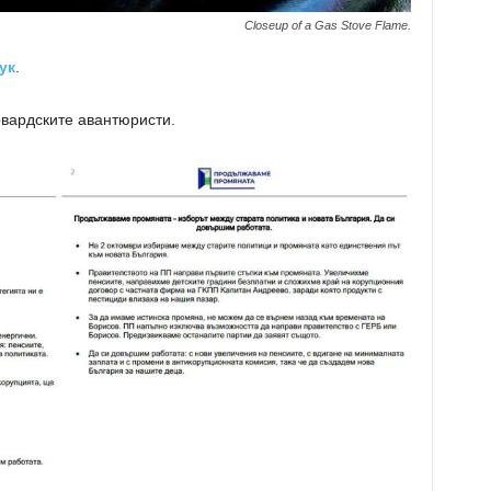
Closeup of a Gas Stove Flame.
ук
.
рвардските авантюристи.