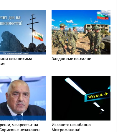
дини независима
Заедно сме по-силни
рия
реши, че арестът на
Изгонете незабавно
Борисов е незаконен
Митрофанова!