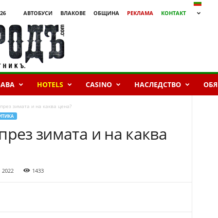
026
АВТОБУСИ
ВЛАКОВЕ
ОБЩИНА
РЕКЛАМА
КОНТАКТ
БАВА
HOTELS
CASINO
НАСЛЕДСТВО
ОБЯ
през зимата и на каква цена?
ИТИКА
през зимата и на каква
 2022
1433