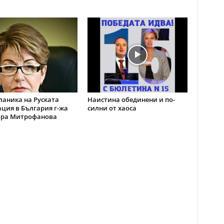
ланика на Руската
Наистина обединени и по-
ция в България г-жа
силни от хаоса
ора Митрофанова