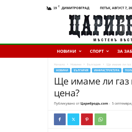
C
ДИМИТРОВГРАД
ПЕТЪК, АВГУСТ 7, 2
19
Ц
а
р
и
б
р
НОВИНИ
СПОРТ
ЗА ЗА
о
д
ъ
Начало
Новини
България
Ще имаме ли газ 
.
НОВИНИ
БЪЛГАРИЯ
ИНФРАСТРУКТУРА
ПОЛ
c
Ще имаме ли газ 
o
m
цена?
Публикувано от
Царибродъ.com
-
5 септември,