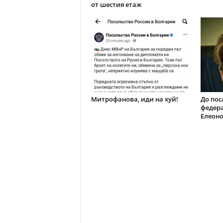
от шестия етаж
Митрофанова, иди на хуй!
До пос
федера
Елеон