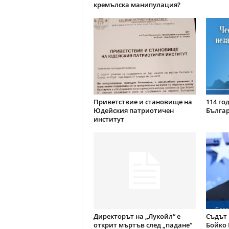
кремълска манипулация?
Приветствие и становище на
114 го
Юдейския патриотичен
Бълга
институт
Директорът на „Лукойл“ е
Съдът 
открит мъртъв след „падане“
Бойко 