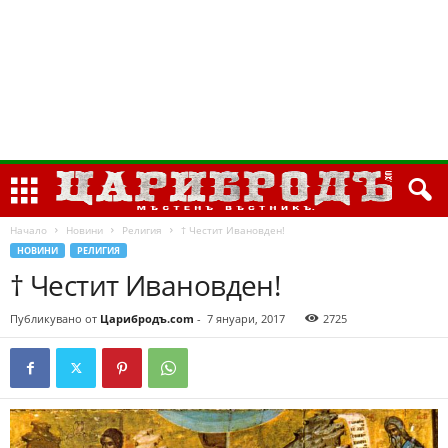
Начало
Новини
Религия
† Честит Ивановден!
НОВИНИ
РЕЛИГИЯ
† Честит Ивановден!
Публикувано от
Царибродъ.com
-
7 януари, 2017
2725