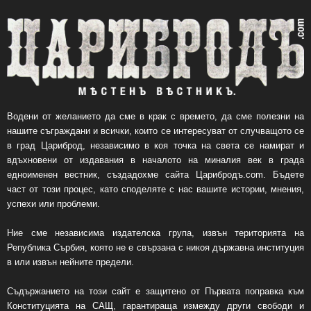
Водени от желанието да сме в крак с времето, да сме полезни на
нашите съграждани и всички, които се интересуват от случващото се
в град Цариброд, независимо в коя точка на света се намират и
вдъхновени от издавания в началото на миналия век в града
едноименен вестник, създадохме сайта Царибродъ.com. Бъдете
част от този процес, като споделяте с нас вашите истории, мнения,
успехи или проблеми.
Ние сме независима издателска група, извън територията на
Република Сърбия, която не е свързана с никоя държавна институция
в или извън нейните предели.
Съдържанието на този сайт е защитено от Първата поправка към
Конституцията на САЩ, гарантираща измежду други свободи и