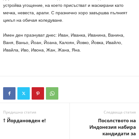
устройва угощение, на което присъстват и маскирани като
мечка, невеста, арапи. С празнично хоро завършва пълният
цикъл на обичая коледуване.
Имен ден празнуват днес: Иван, Иванкa, Иванина, Ванина,
Ваня, Ваньо, Йоан, Йоанa, Калоян, Йовко, Йовка, Ивайло,
Ивайла, Иво, Ивона, Жан, Жанa, Яна.
Предишна статия
Следваща статия
† Йордановден е!
Посолството на
Индонезия набира
кандидати за