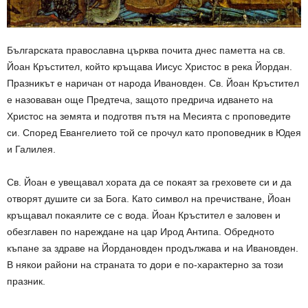
Българската православна църква почита днес паметта на св.
Йоан Кръстител, който кръщава Иисус Христос в река Йордан.
Празникът е наричан от народа Ивановден. Св. Йоан Кръстител
е назоваван още Предтеча, защото предрича идването на
Христос на земята и подготвя пътя на Месията с проповедите
си. Според Евангелието той се прочул като проповедник в Юдея
и Галилея.
Св. Йоан е увещавал хората да се покаят за греховете си и да
отворят душите си за Бога. Като символ на пречистване, Йоан
кръщавал покаялите се с вода. Йоан Кръстител е заловен и
обезглавен по нареждане на цар Ирод Антипа. Обредното
къпане за здраве на Йордановден продължава и на Ивановден.
В някои райони на страната то дори е по-характерно за този
празник.