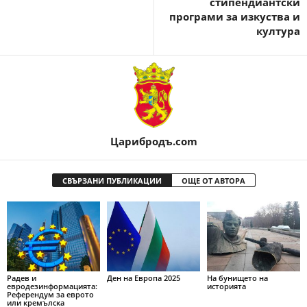
стипендиантски
програми за изкуства и
култура
Царибродъ.com
СВЪРЗАНИ ПУБЛИКАЦИИ
ОЩЕ ОТ АВТОРА
Радев и
Ден на Европа 2025
На бунището на
евродезинформацията:
историята
Референдум за еврото
или кремълска