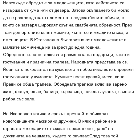
Навсякъде обредът е за младоженците, като действието се
извършва от кума или от девера. Затова окъпването би могло
да се разглежда като елемент от следсватбените обичаи, с
които се затваря широкият кръг на сватбената обредност. През
този ден ергените къпят момите, къпят се и младите мъже, и
именниците. В Югозападна България къпят младоженките и
малките момиченца на възраст до една година.
Обредното къпане включва и размяната на подаръци, както и
гостувания и празнична трапеза. Народната представа за св.
Йоан като покровител на кумството и побратимството определя
гостуванията у кумовете. Кумците носят кравай, месо, вино.
Прави се обща трапеза. Обредната трапеза включва варено
жито, фасул, ошав, баница, кървавица, печена луканка, свински
ребра със зеле.
На Ивановден изтича и срокът, през който обикалят
новогодишните маскирани дружини. В някои райони на
страната коледарите отвеждат тържествено „царя“ на
дружината на чешмата, където го окъпват.След това той