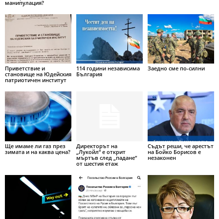
манипулация?
Приветствие и
114 години независима
Заедно сме по-силни
становище на Юдейския
България
патриотичен институт
Ще имаме ли газ през
Директорът на
Съдът реши, че арестът
зимата и на каква цена?
„Лукойл“ е открит
на Бойко Борисов е
мъртъв след „падане“
незаконен
от шестия етаж