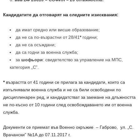
Кандидатите да отговарят на следните изисквания:
да имат средно или висше образование;
да не са по-възрастни от 28/41
*
години;
да не са осъждани;
да са годни за военна служба;
за
шофьори
: свидетелство за управление на МПС,
категория „С”.
*
възрастта от 41 години се прилага за кандидати, които са
изпълнявали военна служба и не са били освободени по
дисциплинарен ред, и кандидатстват за заемане на длъжността
не по-късно от 10 години след освобождаването им от военна
служба.
Документи се приемат във Военно окръжие – Габрово, ул. „С.
Врачански” №1А до 07.11.2017 г.