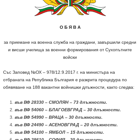
О Б Я В А
за приемане на военна служба на граждани, завършили средни
и висши училища за военни формирования от Сухопътните
войски
Със Заповед №ОХ – 978/12.9.2017 г. на министъра на
отбраната на Република България е разкрита процедура по
обявяване на 188 вакантни войнишки длъжности, както следва:
във ВФ 28330 – СМОЛЯН
– 73 длъжности.
във ВФ 54060 – БЛАГОЕВГРАД
– 30 длъжности.
във ВФ 54990 – ВРАЦА
– 30 длъжности.
във ВФ 24490 – АСЕНОВГРАД
– 20 длъжности.
във ВФ 54100 – ЯМБОЛ
– 15 длъжности.
във ВФ 28610 – СОФИЯ
– 20 длъжности.