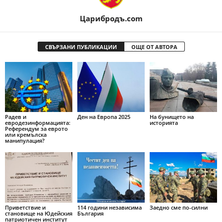
Царибродъ.com
СВЪРЗАНИ ПУБЛИКАЦИИ
ОЩЕ ОТ АВТОРА
Радев и
Ден на Европа 2025
На бунището на
евродезинформацията:
историята
Референдум за еврото
или кремълска
манипулация?
Приветствие и
114 години независима
Заедно сме по-силни
становище на Юдейския
България
патриотичен институт