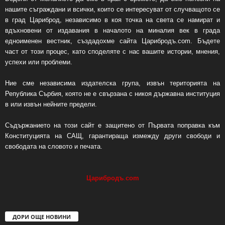
нашите съграждани и всички, които се интересуват от случващото се
в град Цариброд, независимо в коя точка на света се намират и
вдъхновени от издавания в началото на миналия век в града
едноименен вестник, създадохме сайта Царибродъ.com. Бъдете
част от този процес, като споделяте с нас вашите истории, мнения,
успехи или проблеми.
Ние сме независима издателска група, извън територията на
Република Сърбия, която не е свързана с никоя държавна институция
в или извън нейните предели.
Съдържанието на този сайт е защитено от Първата поправка към
Конституцията на САЩ, гарантираща измежду други свободи и
свободата на словото и печата.
Царибродъ
.
com
ДОРИ ОЩЕ НОВИНИ