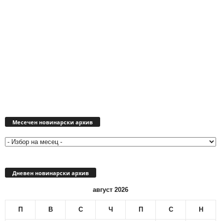
Месечен
новинарски
Месечен новинарски архив
архив
Дневен новинарски архив
август 2026
П
В
С
Ч
П
С
Н