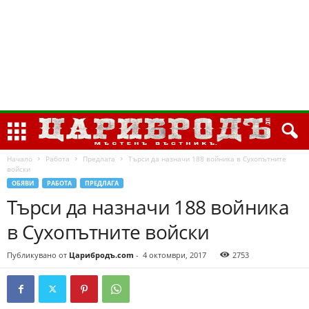
Начало
Работа
Предлага
Търси да назначи 188 войника в Сухопътните
войски
ОБЯВИ
РАБОТА
ПРЕДЛАГА
Търси да назначи 188 войника
в Сухопътните войски
Публикувано от
Царибродъ.com
-
4 октомври, 2017
2753