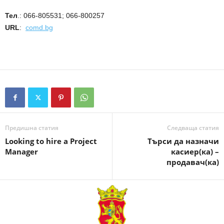
Тел
.: 066-805531; 066-800257
URL
:
comd.bg
Предишна статия
Следваща статия
Looking to hire a Project
Търси да назначи
Manager
касиер(ка) –
продавач(ка)