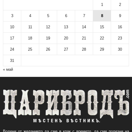
1
2
3
4
5
6
7
8
9
10
11
12
13
14
15
16
17
18
19
20
21
22
23
24
25
26
27
28
29
30
31
« май
Водени от желанието да сме в крак с времето, да сме полезни на