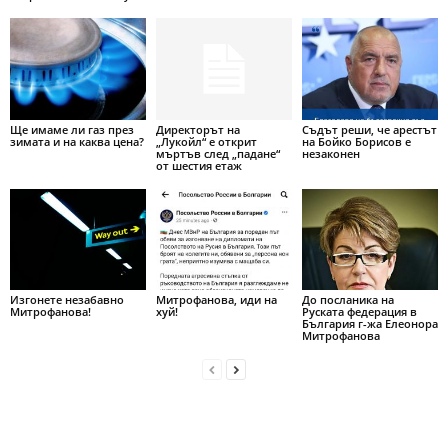
Ще имаме ли газ през
Директорът на
Съдът реши, че арестът
зимата и на каква цена?
„Лукойл“ е открит
на Бойко Борисов е
мъртъв след „падане“
незаконен
от шестия етаж
Изгонете незабавно
Митрофанова, иди на
До посланика на
Митрофанова!
хуй!
Руската федерация в
България г-жа Елеонора
Митрофанова