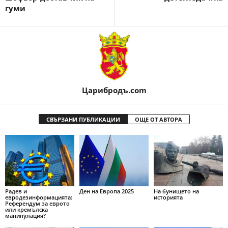
гуми
Царибродъ.com
СВЪРЗАНИ ПУБЛИКАЦИИ
ОЩЕ ОТ АВТОРА
Радев и
Ден на Европа 2025
На бунището на
евродезинформацията:
историята
Референдум за еврото
или кремълска
манипулация?