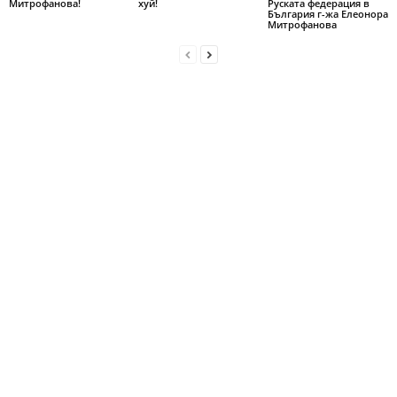
Митрофанова!
хуй!
Руската федерация в
България г-жа Елеонора
Митрофанова