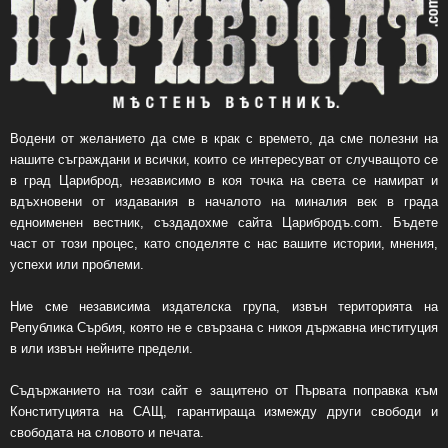
Водени от желанието да сме в крак с времето, да сме полезни на
нашите съграждани и всички, които се интересуват от случващото се
в град Цариброд, независимо в коя точка на света се намират и
вдъхновени от издавания в началото на миналия век в града
едноименен вестник, създадохме сайта Царибродъ.com. Бъдете
част от този процес, като споделяте с нас вашите истории, мнения,
успехи или проблеми.
Ние сме независима издателска група, извън територията на
Република Сърбия, която не е свързана с никоя държавна институция
в или извън нейните предели.
Съдържанието на този сайт е защитено от Първата поправка към
Конституцията на САЩ, гарантираща измежду други свободи и
свободата на словото и печата.