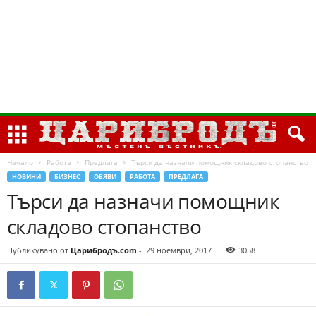
Начало
Работа
Предлага
Търси да назначи помощник складово стопанство
НОВИНИ
БИЗНЕС
ОБЯВИ
РАБОТА
ПРЕДЛАГА
Търси да назначи помощник
складово стопанство
Публикувано от
Царибродъ.com
-
29 ноември, 2017
3058