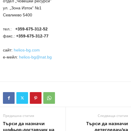
отдел „Човешки ресурси“
ул. „Зона Изток“ №1
Севлиево 5400
тел.:
+359-675-312-52
факс.:
+359-
675-312-77
сайт:
helios-bg.com
е-мейл:
helios-bg@nat.bg
Предишна статия
Следваща статия
Търси да назначи
Търси да назначи
шофьор-доставчик на
детегледач/ка