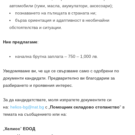
автомобили (гуми, масла, акумулатори, аксесоари);
познаването на пътищата в страната ни;
бърза ориентация и адаптивност в необичайни
обстоятелства и ситуации.
Ние предлагаме
:
начална брутна заплата – 750 – 1,000 лв.
Уведомяваме ви, че ще се свързваме само с одобрени по
документи кандидати. Предварително ви благодарим за
разбирането и проявения интерес.
За да кандидатствате, моля изпратете документите си
на:
helios-bg@nat.bg
с „
Помощник складово стопанство
“ в
темата на съобщението или на:
„
Хелиос
”
ЕООД