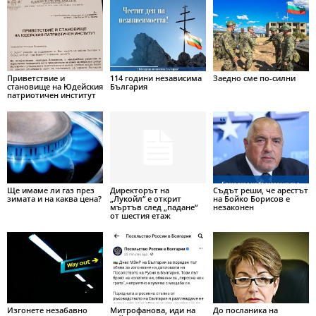
Приветствие и
114 години независима
Заедно сме по-силни
становище на Юдейския
България
патриотичен институт
Ще имаме ли газ през
Директорът на
Съдът реши, че арестът
зимата и на каква цена?
„Лукойл“ е открит
на Бойко Борисов е
мъртъв след „падане“
незаконен
от шестия етаж
Изгонете незабавно
Митрофанова, иди на
До посланика на