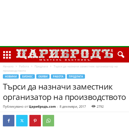
Начало
Работа
Предлага
Търси да назначи заместник организатор на
производството
НОВИНИ
БИЗНЕС
ОБЯВИ
РАБОТА
ПРЕДЛАГА
Търси да назначи заместник
организатор на производството
Публикувано от
Царибродъ.com
-
8 декември, 2017
2792