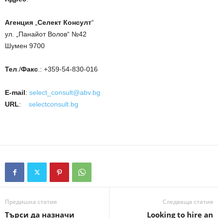
Агенция
„
Селект Консулт
“
ул. „Панайот Волов“ №42
Шумен 9700
Тел
./
Факс
.: +359-54-830-016
E-mail
:
select_consult@abv.bg
URL
:
selectconsult.bg
Предишна статия
Следваща статия
Търси да назначи
Looking to hire an