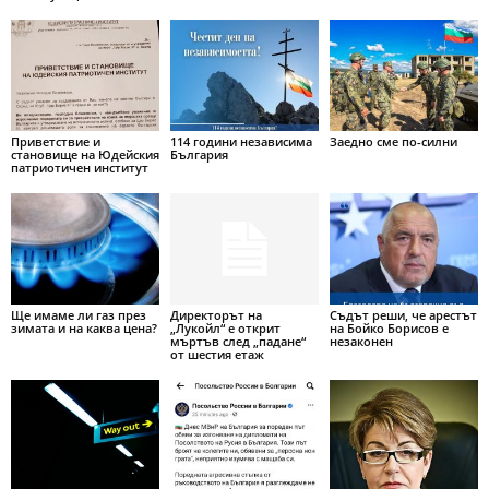
Приветствие и
114 години независима
Заедно сме по-силни
становище на Юдейския
България
патриотичен институт
Ще имаме ли газ през
Директорът на
Съдът реши, че арестът
зимата и на каква цена?
„Лукойл“ е открит
на Бойко Борисов е
мъртъв след „падане“
незаконен
от шестия етаж