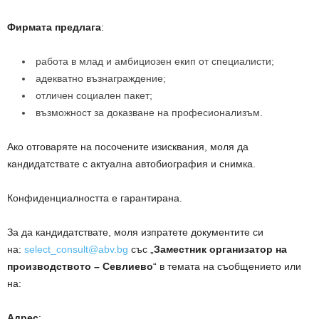
Фирмата предлага
:
работа в млад и амбициозен екип от специалисти;
адекватно възнаграждение;
отличен социален пакет;
възможност за доказване на професионализъм.
Ако отговаряте на посочените изисквания, моля да
кандидатствате с актуална автобиография и снимка.
Конфиденциалността е гарантирана.
За да кандидатствате, моля изпратете документите си
на:
select_consult@abv.bg
със „
Заместник организатор на
производството – Севлиево
“ в темата на съобщението или
на:
Адрес
: