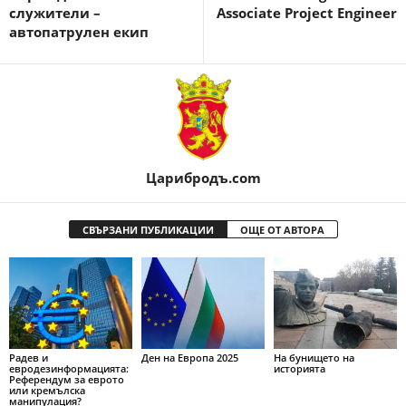
служители –
Associate Project Engineer
автопатрулен екип
Царибродъ.com
СВЪРЗАНИ ПУБЛИКАЦИИ
ОЩЕ ОТ АВТОРА
Радев и
Ден на Европа 2025
На бунището на
евродезинформацията:
историята
Референдум за еврото
или кремълска
манипулация?