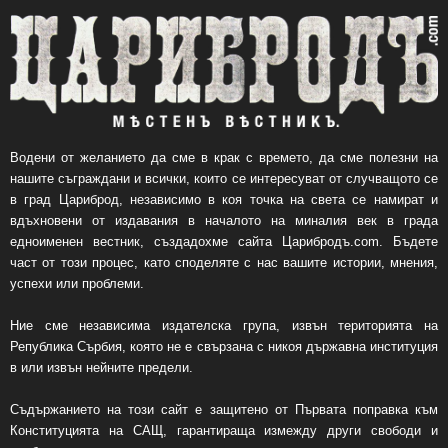
Водени от желанието да сме в крак с времето, да сме полезни на
нашите съграждани и всички, които се интересуват от случващото се
в град Цариброд, независимо в коя точка на света се намират и
вдъхновени от издавания в началото на миналия век в града
едноименен вестник, създадохме сайта Царибродъ.com. Бъдете
част от този процес, като споделяте с нас вашите истории, мнения,
успехи или проблеми.
Ние сме независима издателска група, извън територията на
Република Сърбия, която не е свързана с никоя държавна институция
в или извън нейните предели.
Съдържанието на този сайт е защитено от Първата поправка към
Конституцията на САЩ, гарантираща измежду други свободи и