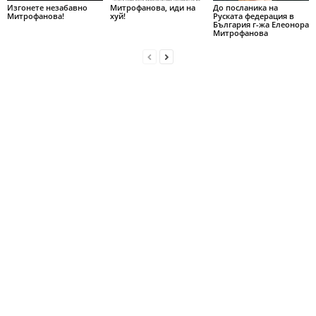
Изгонете незабавно
Митрофанова, иди на
До посланика на
Митрофанова!
хуй!
Руската федерация в
България г-жа Елеонора
Митрофанова