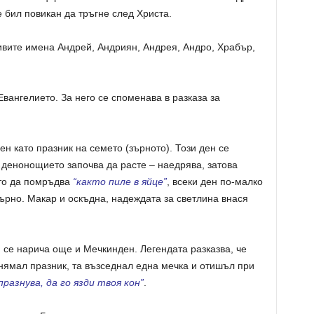
 бил повикан да тръгне след Христа.
ивите имена Андрей, Андриян, Андрея, Андро, Храбър,
вангелието. За него се споменава в разказа за
н като празник на семето (зърното). Този ден се
в денонощието започва да расте – наедрява, затова
ето да помръдва
“както пиле в яйце”
, всеки ден по-малко
зърно. Макар и оскъдна, надеждата за светлина внася
се нарича още и Мечкинден. Легендата разказва, че
нямал празник, та възседнал една мечка и отишъл при
разнува, да го язди твоя кон”
.