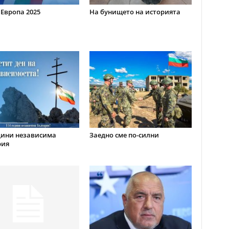
 Европа 2025
На бунището на историята
дини независима
Заедно сме по-силни
рия