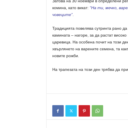
Затова на 30 ноември в определени ре
комина, като викат:
“На ти, мечко, вар
човеците”
.
Традицията повелява сутринта рано да 
камината – нагоре, за да растат високо
царевица. На особена почит на този ден
хвърлянето на варените семена, та какт
новите рожби.
На трапезата на този ден трябва да при