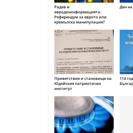
Радев и
Ден на
евродезинформацията:
Референдум за еврото или
кремълска манипулация?
Приветствие и становище на
114 го
Юдейския патриотичен
Бълга
институт