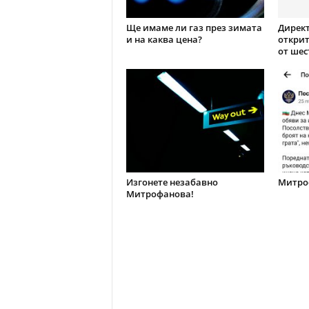
Ще имаме ли газ през зимата
Директ
и на каква цена?
открит
от шес
Изгонете незабавно
Митроф
Митрофанова!