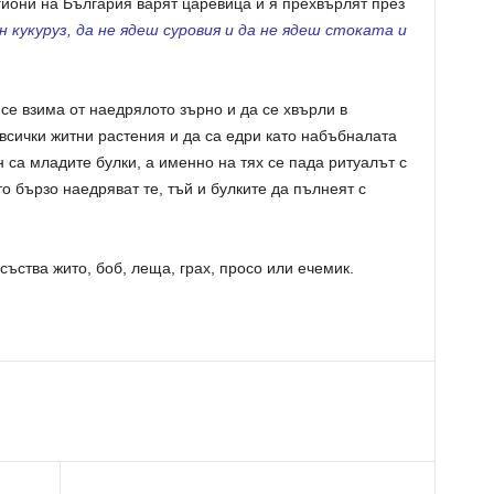
гиони на България варят царевица и я прехвърлят през
ен кукуруз, да не ядеш суровия и да не ядеш стоката и
се взима от наедрялото зърно и да се хвърли в
 всички житни растения и да са едри като набъбналата
 са младите булки, а именно на тях се пада ритуалът с
о бързо наедряват те, тъй и булките да пълнеят с
съства жито, боб, леща, грах, просо или ечемик.