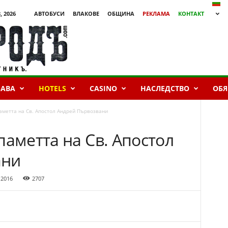
, 2026
АВТОБУСИ
ВЛАКОВЕ
ОБЩИНА
РЕКЛАМА
КОНТАКТ
БАВА
HOTELS
CASINO
НАСЛЕДСТВО
ОБЯ
аметта на Св. Апостол Андрей Първозвани
паметта на Св. Апостол
ани
 2016
2707