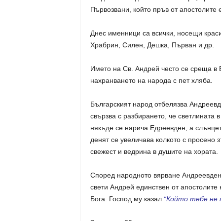
Първозвани, който пръв от апостолите е
Днес именници са всички, носещи крас
Храбрин, Силен, Дешка, Първан и др.
Името на Св. Андрей често се среща в Е
нахранването на народа с пет хляба.
Българският народ отбелязва Андреевде
свързва с разбирането, че светлината 
някъде се нарича Едреевден, а слънц
денят се увеличава колкото с просено 
свежест и ведрина в душите на хората.
Според народното вярване Андреевден 
свети Андрей единствен от апостолите 
Бога. Господ му казал
“Който тебе не п