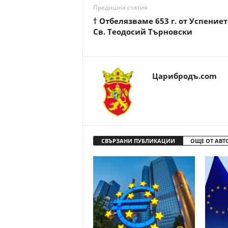
Предишна статия
† Отбелязваме 653 г. от Успениет
Св. Теодосий Търновски
Царибродъ.com
СВЪРЗАНИ ПУБЛИКАЦИИ
ОЩЕ ОТ АВТ