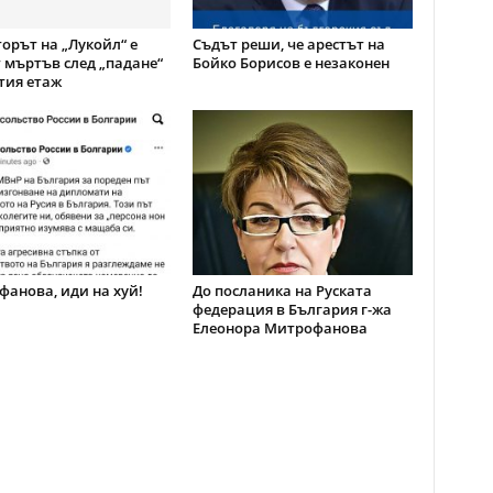
орът на „Лукойл“ е
Съдът реши, че арестът на
 мъртъв след „падане“
Бойко Борисов е незаконен
тия етаж
анова, иди на хуй!
До посланика на Руската
федерация в България г-жа
Елеонора Митрофанова