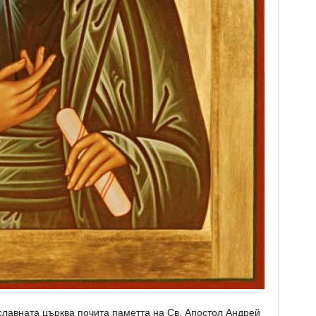
славната църква почита паметта на Св. Апостол Андрей