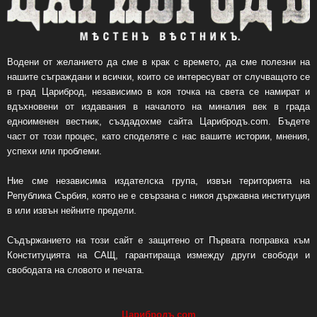
Водени от желанието да сме в крак с времето, да сме полезни на
нашите съграждани и всички, които се интересуват от случващото се
в град Цариброд, независимо в коя точка на света се намират и
вдъхновени от издавания в началото на миналия век в града
едноименен вестник, създадохме сайта Царибродъ.com. Бъдете
част от този процес, като споделяте с нас вашите истории, мнения,
успехи или проблеми.
Ние сме независима издателска група, извън територията на
Република Сърбия, която не е свързана с никоя държавна институция
в или извън нейните предели.
Съдържанието на този сайт е защитено от Първата поправка към
Конституцията на САЩ, гарантираща измежду други свободи и
свободата на словото и печата.
Царибродъ
.
com