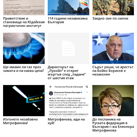
Приветствие и
114 години независима
Заедно сме по-силни
становище на Юдейския
България
патриотичен институт
Ще имаме ли газ през
Директорът на
Съдът реши, че арестът
зимата и на каква цена?
„Лукойл“ е открит
на Бойко Борисов е
мъртъв след „падане“
незаконен
от шестия етаж
Изгонете незабавно
Митрофанова, иди на
До посланика на
Митрофанова!
хуй!
Руската федерация в
България г-жа Елеонора
Митрофанова