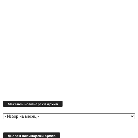
Месечен
новинарски
Месечен новинарски архив
архив
Дневен новинарски архив