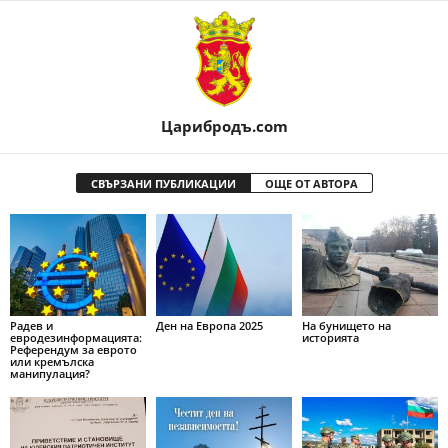
Царибродъ.com
СВЪРЗАНИ ПУБЛИКАЦИИ
ОЩЕ ОТ АВТОРА
Радев и
Ден на Европа 2025
На бунището на
евродезинформацията:
историята
Референдум за еврото
или кремълска
манипулация?