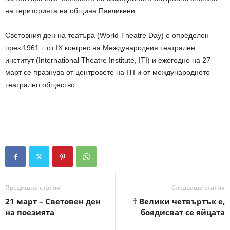
на територията на община Павликени.
Световния ден на театъра (World Theatre Day) е определен
през 1961 г. от IХ конгрес на Международния театрален
институт (International Theatre Institute, ITI) и ежегодно на 27
март се празнува от центровете на ITI и от международното
театрално общество.
Предишна статия
Следваща статия
21 март – Световен ден
† Велики четвъртък е,
на поезията
боядисват се яйцата