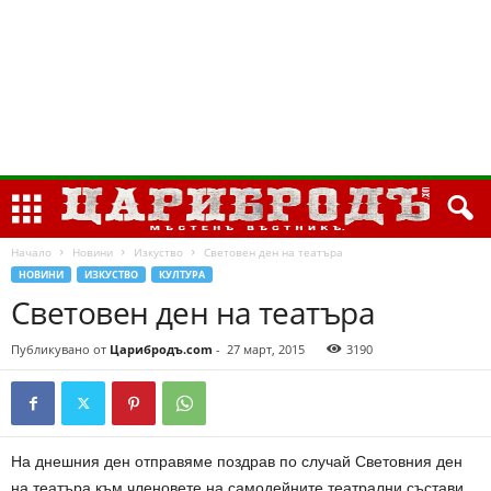
Начало
Новини
Изкуство
Световен ден на театъра
НОВИНИ
ИЗКУСТВО
КУЛТУРА
Световен ден на театъра
Публикувано от
Царибродъ.com
-
27 март, 2015
3190
На днешния ден отправяме поздрав по случай Световния ден
на театъра към членовете на самодейните театрални състави