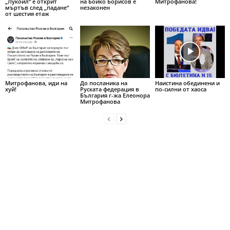
„Лукойл“ е открит
на Бойко Борисов е
Митрофанова!
мъртъв след „падане“
незаконен
от шестия етаж
Митрофанова, иди на
До посланика на
Наистина обединени и
хуй!
Руската федерация в
по-силни от хаоса
България г-жа Елеонора
Митрофанова