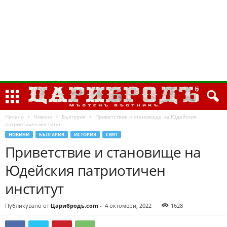
Начало
Новини
България
Приветствие и становище на Юдейския
патриотичен институт
НОВИНИ
БЪЛГАРИЯ
ИСТОРИЯ
СВЯТ
Приветствие и становище на
Юдейския патриотичен
институт
Публикувано от
Царибродъ.com
-
4 октомври, 2022
1628