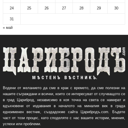
24
25
26
27
28
29
30
31
« май
Водени от желанието да сме в крак с времето, да сме полезни на
нашите съграждани и всички, които се интересуват от случващото се
в град Цариброд, независимо в коя точка на света се намират и
вдъхновени от издавания в началото на миналия век в града
едноименен вестник, създадохме сайта Царибродъ.com. Бъдете
част от този процес, като споделяте с нас вашите истории, мнения,
успехи или проблеми.