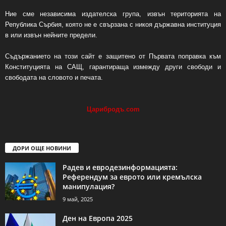
Ние сме независима издателска група, извън територията на
Република Сърбия, която не е свързана с никоя държавна институция
в или извън нейните предели.
Съдържанието на този сайт е защитено от Първата поправка към
Конституцията на САЩ, гарантираща измежду други свободи и
свободата на словото и печата.
Царибродъ
.
com
ДОРИ ОЩЕ НОВИНИ
Радев и евродезинформацията:
Референдум за еврото или кремълска
манипулация?
9 май, 2025
Ден на Европа 2025