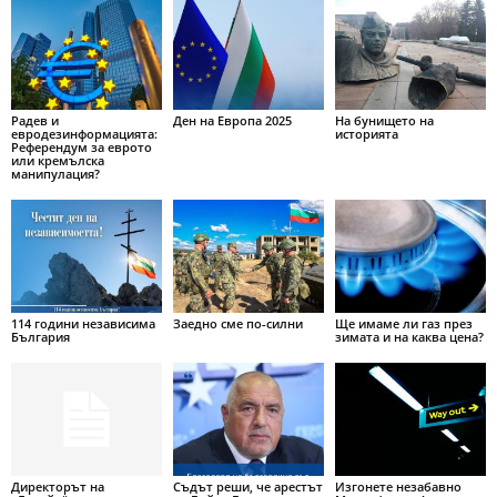
Радев и
Ден на Европа 2025
На бунището на
евродезинформацията:
историята
Референдум за еврото
или кремълска
манипулация?
114 години независима
Заедно сме по-силни
Ще имаме ли газ през
България
зимата и на каква цена?
Директорът на
Съдът реши, че арестът
Изгонете незабавно