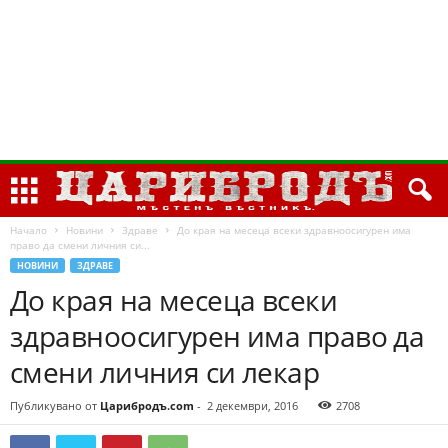
Начало
Новини
Здраве
До края на месеца всеки здравноосигурен има
право да смени личния си...
НОВИНИ
ЗДРАВЕ
До края на месеца всеки
здравноосигурен има право да
смени личния си лекар
Публикувано от
Царибродъ.com
-
2 декември, 2016
2708