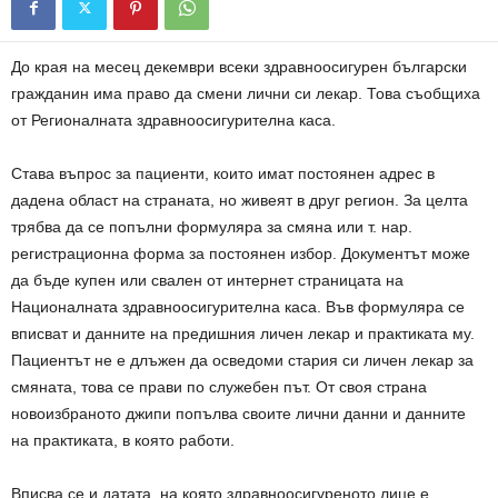
До края на месец декември всеки здравноосигурен български
гражданин има право да смени лични си лекар. Това съобщиха
от Регионалната здравноосигурителна каса.
Става въпрос за пациенти, които имат постоянен адрес в
дадена област на страната, но живеят в друг регион. За целта
трябва да се попълни формуляра за смяна или т. нар.
регистрационна форма за постоянен избор. Документът може
да бъде купен или свален от интернет страницата на
Националната здравноосигурителна каса. Във формуляра се
вписват и данните на предишния личен лекар и практиката му.
Пациентът не е длъжен да осведоми стария си личен лекар за
смяната, това се прави по служебен път. От своя страна
новоизбраното джипи попълва своите лични данни и данните
на практиката, в която работи.
Вписва се и датата, на която здравноосигуреното лице е