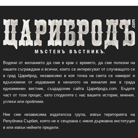
Водени от желанието да сме в крак с времето, да сме полезни на
нашите съграждани и всички, които се интересуват от случващото се
в град Цариброд, независимо в коя точка на света се намират и
вдъхновени от издавания в началото на миналия век в града
едноименен вестник, създадохме сайта Царибродъ.com. Бъдете
част от този процес, като споделяте с нас вашите истории, мнения,
успехи или проблеми.
Ние сме независима издателска група, извън територията на
Република Сърбия, която не е свързана с никоя държавна институция
в или извън нейните предели.