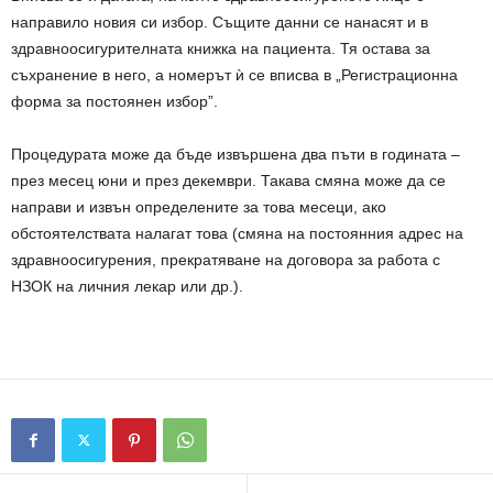
направило новия си избор. Същите данни се нанасят и в
здравноосигурителната книжка на пациента. Тя остава за
съхранение в него, а номерът ѝ се вписва в „Регистрационна
форма за постоянен избор”.
Процедурата може да бъде извършена два пъти в годината –
през месец юни и през декември. Такава смяна може да се
направи и извън определените за това месеци, ако
обстоятелствата налагат това (смяна на постоянния адрес на
здравноосигурения, прекратяване на договора за работа с
НЗОК на личния лекар или др.).