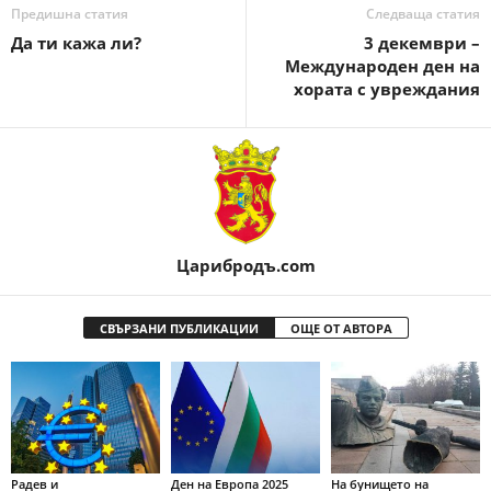
Предишна статия
Следваща статия
Да ти кажа ли?
3 декември –
Международен ден на
хората с увреждания
Царибродъ.com
СВЪРЗАНИ ПУБЛИКАЦИИ
ОЩЕ ОТ АВТОРА
Радев и
Ден на Европа 2025
На бунището на