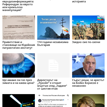
евродезинформацията:
историята
Референдум за еврото
или кремълска
манипулация?
Приветствие и
114 години независима
Заедно сме по-силни
становище на Юдейския
България
патриотичен институт
Ще имаме ли газ през
Директорът на
Съдът реши, че арестът
зимата и на каква цена?
„Лукойл“ е открит
на Бойко Борисов е
мъртъв след „падане“
незаконен
от шестия етаж