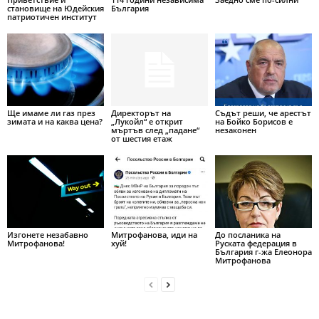
становище на Юдейския
България
патриотичен институт
Ще имаме ли газ през
Директорът на
Съдът реши, че арестът
зимата и на каква цена?
„Лукойл“ е открит
на Бойко Борисов е
мъртъв след „падане“
незаконен
от шестия етаж
Изгонете незабавно
Митрофанова, иди на
До посланика на
Митрофанова!
хуй!
Руската федерация в
България г-жа Елеонора
Митрофанова