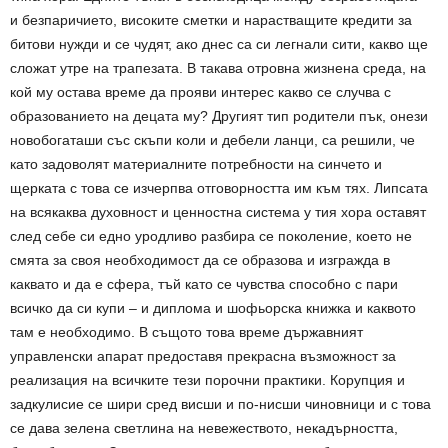
и безпаричието, високите сметки и нарастващите кредити за
битови нужди и се чудят, ако днес са си легнали сити, какво ще
сложат утре на трапезата. В такава отровна жизнена среда, на
кой му остава време да прояви интерес какво се случва с
образованието на децата му? Другият тип родители пък, онези
новобогаташи със скъпи коли и дебели ланци, са решили, че
като задоволят материалните потребности на синчето и
щерката с това се изчерпва отговорността им към тях. Липсата
на всякаква духовност и ценностна система у тия хора оставят
след себе си едно уродливо разбира се поколение, което не
смята за своя необходимост да се образова и изгражда в
каквато и да е сфера, тъй като се чувства способно с пари
всичко да си купи – и диплома и шофьорска книжка и каквото
там е необходимо. В същото това време държавният
управленски апарат предоставя прекрасна възможност за
реализация на всичките тези порочни практики. Корупция и
задкулисие се шири сред висши и по-нисши чиновници и с това
се дава зелена светлина на невежеството, некадърността,