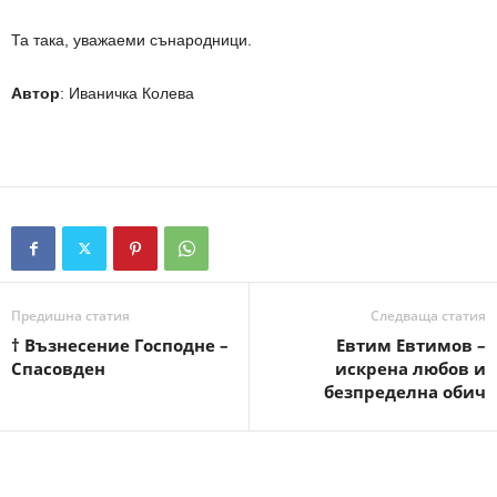
Та така, уважаеми сънародници.
Автор
: Иваничка Колева
Предишна статия
Следваща статия
† Възнесение Господне –
Евтим Евтимов –
Спасовден
искрена любов и
безпределна обич