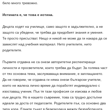
било много тревожно.
Истината е, че това е истина.
Децата ходят на училище, само защото е задължително, а не
защото са убедени, че трябва да придобият знания и умения.
Те просто присъстват. Нищо и никой не може да ги накара да се
замислят над учебния материал. Нито учителите, нито
родителите.
Първите отдавна не са онези авторитетни респектиращи
личности и просветители, които трябва да бъдат. За голяма част
от тях основна тема, заслужаваща внимание, е заплащането.
Да не говорим, че отдавна ги няма онези български учители,
които не жалеха лично време да поработят индивидуално с
изоставащ ученик. Пък тя тази професия си изисква и любов
към децата. Но в нашето съвремие, това са трудно достъпни
идеали за доста от педагозите. Родителите пък, са основно два
типа хора. Едните тънат в безизходица между безработицата