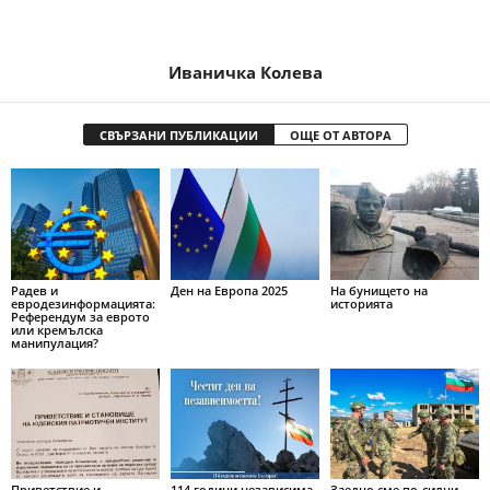
Иваничка Колева
СВЪРЗАНИ ПУБЛИКАЦИИ
ОЩЕ ОТ АВТОРА
Радев и
Ден на Европа 2025
На бунището на
евродезинформацията:
историята
Референдум за еврото
или кремълска
манипулация?
Приветствие и
114 години независима
Заедно сме по-силни