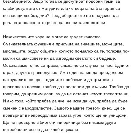
безхаберието. Защо тогава се дискутират подобни теми, за
слаби резултати от матурите или че децата на България са
незнаещи двойкаджии? Пред обществото ни е надвиснала
реалната опасност то рязко да влоши качеството си.
Некачествените хора не могат да градят качество.
Съзидателната функция е присъща на знаещите, можещите,
мислещите, родолюбците и колкото по-малко са те, толкова по-
малки са шансовете ни да изградим светлото си бъдеще.
Осъзнаваме го, но си траем, сякаш не се случва на нас. Едни от
страх, други от равнодушие. Има един начин да преодолеем
натрупалите се през годините проблеми и да тръгнем в
правилната посока: трябва да престанем да мълчим. Трябва да
говорим, да крещим дори, за да не останат нечути тревогите ни.
И ако този, който трябва да чуе, не иска да чуе, трябва да бъде
сменен с народовластие. Защото нашите тревоги днес, ще се
превърнат в непреодолима зараза утре, която ще ни унищожи.
Ще ни превърне в биологични единици без никакви други
потребности освен две: хляб и цокало.