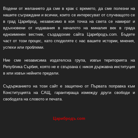
Водени от желанието да сме в крак с времето, да сме полезни на
нашите съграждани и всички, които се интересуват от случващото се
в град Цариброд, независимо в коя точка на света се намират и
вдъхновени от издавания в началото на миналия век в града
едноименен вестник, създадохме сайта Царибродъ.com. Бъдете
част от този процес, като споделяте с нас вашите истории, мнения,
успехи или проблеми.
Ние сме независима издателска група, извън територията на
Република Сърбия, която не е свързана с никоя държавна институция
в или извън нейните предели.
Съдържанието на този сайт е защитено от Първата поправка към
Конституцията на САЩ, гарантираща измежду други свободи и
свободата на словото и печата.
Царибродъ
.
com