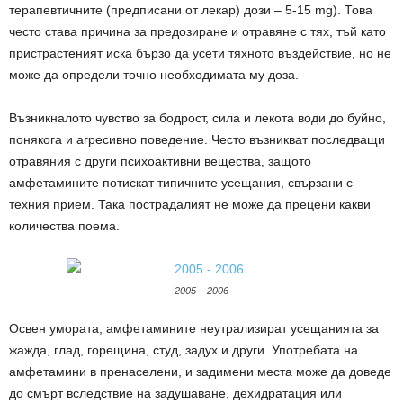
терапевтичните (предписани от лекар) дози – 5-15 mg). Това
често става причина за предозиране и отравяне с тях, тъй като
пристрастеният иска бързо да усети тяхното въздействие, но не
може да определи точно необходимата му доза.
Възникналото чувство за бодрост, сила и лекота води до буйно,
понякога и агресивно поведение. Често възникват последващи
отравяния с други психоактивни вещества, защото
амфетамините потискат типичните усещания, свързани с
техния прием. Така пострадалият не може да прецени какви
количества поема.
2005 – 2006
Освен умората, амфетамините неутрализират усещанията за
жажда, глад, горещина, студ, задух и други. Употребата на
амфетамини в пренаселени, и задимени места може да доведе
до смърт вследствие на задушаване, дехидратация или