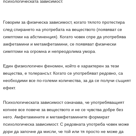
психологическата зависимост.
Говорим за физическа зависимост, когато тялото протестира
след спирането на употребата на веществото (появяват се
симптоми на абстиненция). Когато човек спре да употребява
амфетамини и метамфетамини, се появяват физически
симптоми на огромна и непреодолима умора.
Един физиологичен феномен, който е характерен за тези
вещества, е толерансът. Когато се употребяват редовно, са
необходими все по-големи количества, за да се получи същият
ефект.
Психологическата зависимост означава, че употребяващият
копнее все повече за веществото и не се чувства добре без
него. Амфетамините и метамфетамините формират
психологическа зависимост. С редовната употреба човек може
дори да започне да мисли, че той или тя просто не може да