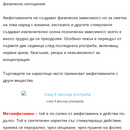
физическо изтощение.
Амфетамините не създават физическа зависимост, но за сметка
на това наред с кокаина, екстазито и другите стимуланти
създават изключително силна психическа зависимост, която е
много трудно да се преодолее. Особено тежък е периодът от
първите две седмици след последната употреба, включващ
нервни кризи, безсъние, умора и невъзможност за
концентрация.
Търговците на наркотици често примесват амфетамините с
други вещества.
след 4 месеца употреба
Метамфетамин
– той е по-силен от амфетамина и действа по-
дълго. Той е синтетичен наркотик със стимулиращо действие,
приема се перорално, чрез смъркане, чрез пушене на фолио