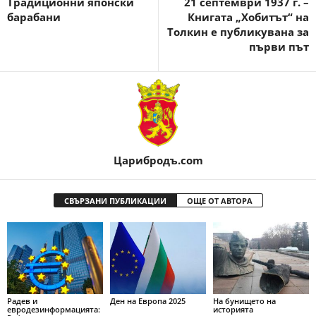
Традиционни японски
21 септември 1937 г. –
барабани
Книгата „Хобитът“ на
Толкин е публикувана за
първи път
Царибродъ.com
СВЪРЗАНИ ПУБЛИКАЦИИ
ОЩЕ ОТ АВТОРА
Радев и
Ден на Европа 2025
На бунището на
евродезинформацията:
историята