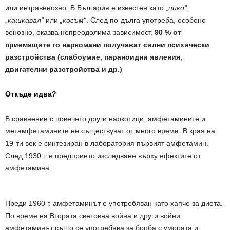
или интравенозно. В България е известен като „
пико“
,
„
кашкавал“
или
„косъм“
. След по-дълга употреба, особено
венозно, оказва непреодолима зависимост.
90 % от
приемащите го наркомани получават силни психически
разстройства (слабоумие, параноидни явления,
двигателни разстройства и др.)
Откъде идва?
В сравнение с повечето други наркотици, амфетамините и
метамфетамините не съществуват от много време. В края на
19-ти век е синтезиран в лаборатория първият амфетамин.
След 1930 г. е предприето изследване върху ефектите от
амфетамина.
Преди 1960 г. амфетаминът е употребяван като хапче за диета.
По време на Втората световна война и други войни
амфетаминът също се употребява за борба с умората и