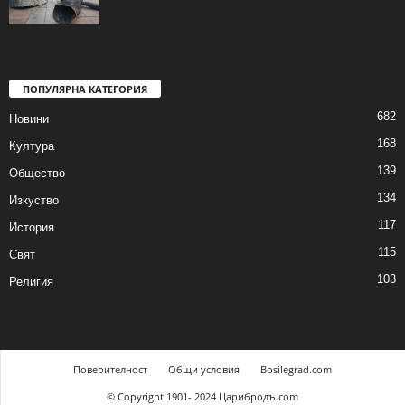
ПОПУЛЯРНА КАТЕГОРИЯ
682
Новини
168
Култура
139
Общество
134
Изкуство
117
История
115
Свят
103
Религия
Поверителност
Общи условия
Bosilegrad.com
© Copyright 1901- 2024 Царибродъ.com