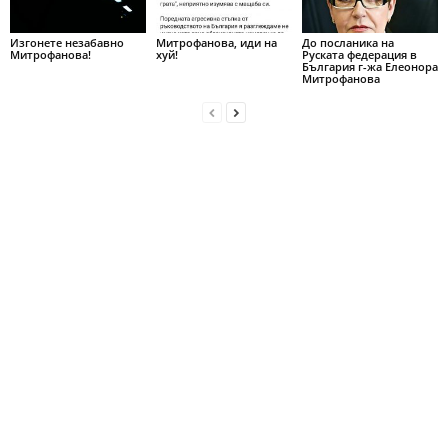
Изгонете незабавно
Митрофанова, иди на
До посланика на
Митрофанова!
хуй!
Руската федерация в
България г-жа Елеонора
Митрофанова