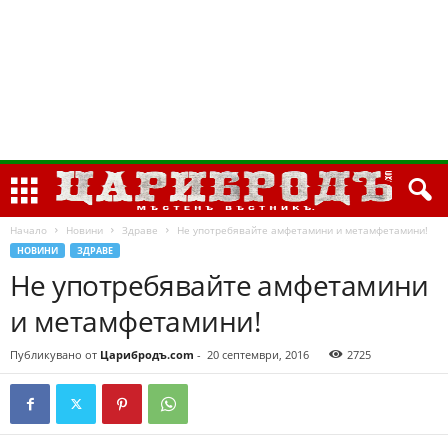
Начало
Новини
Здраве
Не употребявайте амфетамини и метамфетамини!
НОВИНИ
ЗДРАВЕ
Не употребявайте амфетамини
и метамфетамини!
Публикувано от
Царибродъ.com
-
20 септември, 2016
2725