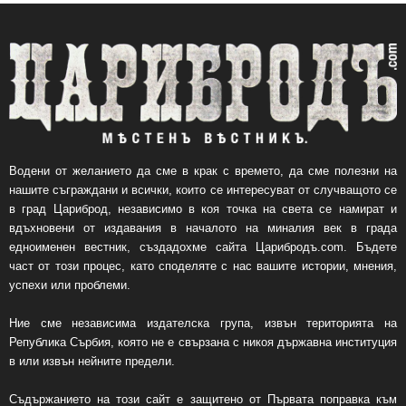
Водени от желанието да сме в крак с времето, да сме полезни на
нашите съграждани и всички, които се интересуват от случващото се
в град Цариброд, независимо в коя точка на света се намират и
вдъхновени от издавания в началото на миналия век в града
едноименен вестник, създадохме сайта Царибродъ.com. Бъдете
част от този процес, като споделяте с нас вашите истории, мнения,
успехи или проблеми.
Ние сме независима издателска група, извън територията на
Република Сърбия, която не е свързана с никоя държавна институция
в или извън нейните предели.
Съдържанието на този сайт е защитено от Първата поправка към