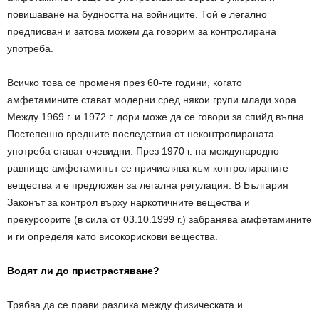
повишаване на будността на войниците. Той е легално
предписван и затова можем да говорим за контролирана
употреба.
Всичко това се променя през 60-те години, когато
амфетамините стават модерни сред някои групи млади хора.
Между 1969 г. и 1972 г. дори може да се говори за спийд вълна.
Постепенно вредните последствия от неконтролираната
употреба стават очевидни. През 1970 г. на международно
равнище амфетаминът се причислява към контролираните
вещества и е предложен за легална регулация. В България
Законът за контрол върху наркотичните вещества и
прекурсорите (в сила от 03.10.1999 г.) забранява амфетамините
и ги определя като високорискови вещества.
Водят ли до пристрастяване?
Трябва да се прави разлика между физическата и