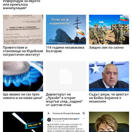
Референдум за еврото
или кремълска
манипулация?
Приветствие и
114 години независима
Заедно сме по-силни
становище на Юдейския
България
патриотичен институт
Ще имаме ли газ през
Директорът на
Съдът реши, че арестът
зимата и на каква цена?
„Лукойл“ е открит
на Бойко Борисов е
мъртъв след „падане“
незаконен
от шестия етаж