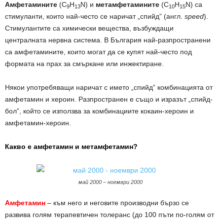
Амфетамините
(
C
H
N
) и
метамфетамините
(
C
H
N
) са
9
13
10
15
стимуланти, които най-често се наричат „спийд” (англ.
speed
).
Стимулантите са химически вещества, възбуждащи
централната нервна система. В България най-разпространени
са амфетамините, които могат да се купят най-често под
формата на прах за смъркане или инжектиране.
Някои употребяващи наричат с името „спийд” комбинацията от
амфетамин и хероин. Разпространен е също и изразът „спийд-
бол”, който се използва за комбинациите кокаин-хероин и
амфетамин-хероин.
Какво e амфетамин и метамфетамин?
май 2000 – ноември 2000
Амфетамин
– към него и неговите производни бързо се
развива голям терапевтичен толеранс (до 100 пъти по-голям от