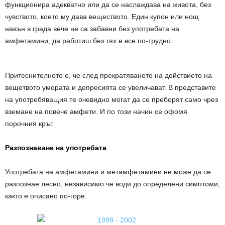
функционира адекватно или да се наслаждава на живота, без
чувството, което му дава веществото. Един купон или нощ
навън в града вече не са забавни без употребата на
амфетамини, да работиш без тях е все по-трудно.
Притеснителното е, че след прекратяването на действието на
вещетвото умората и депресията се увеличават. В представите
на употребяващия те очевидно могат да се преборят само чрез
вземане на повече амфети. И по този начин се офомя
порочния кръг.
Разпознаване на употребата
Употребата на амфетамини и метамфетамини не може да се
разпознае лесно, независимо че води до определени симптоми,
както е описано по-горе.