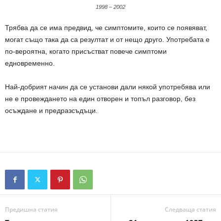
1998 – 2002
Трябва да се има предвид, че симптомите, които се появяват,
могат също така да са резултат и от нещо друго. Употребата е
по-вероятна, когато присъстват повече симптоми
едновременно.
Най-добрият начин да се установи дали някой употребява или
не е провеждането на един отворен и топъл разговор, без
осъждане и предразсъдъци.
Предишна статия
Следваща статия