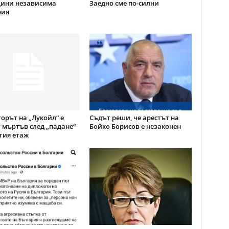
дини независима
Заедно сме по-силни
рия
орът на „Лукойл“ е
Съдът реши, че арестът на
 мъртъв след „падане“
Бойко Борисов е незаконен
тия етаж