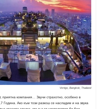
Vertigo, Bangkok, Thailand
т, приятна компания… Звучи страхотно, особено в
 Година. Ако към този разкош се насладим и на звука
на красива гледка, кръгът от удоволствия би бил