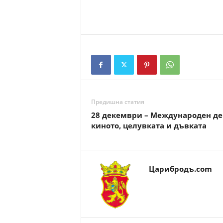
Предишна статия
28 декември – Международен де
киното, целувката и дъвката
Царибродъ.com