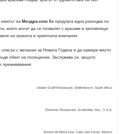
 екипът на
Мездра.com
Ви предлага една разходка по
та, които могат да се похвалят с красиви и запомнящи
авате на храната и приятната компания.
 списък с желания за Новата Година и да намери място
 бъде обект на посещение. Заслужава си, защото
е преживявания.
Delaire Graff Restaurant, Stellenbosch, South Africa
Elements Restaurant, Scottsdale, Ariz., U.S.A.
Sunset da Mona Lisa, Cabo San Lucas, Mexico