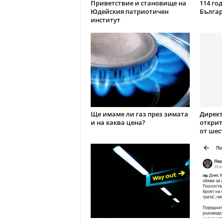
Приветствие и становище на
114 го
Юдейския патриотичен
Бълга
институт
Ще имаме ли газ през зимата
Директ
и на каква цена?
открит
от шес