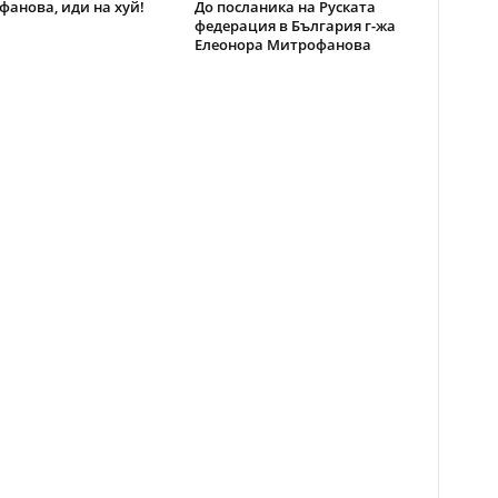
анова, иди на хуй!
До посланика на Руската
федерация в България г-жа
Елеонора Митрофанова