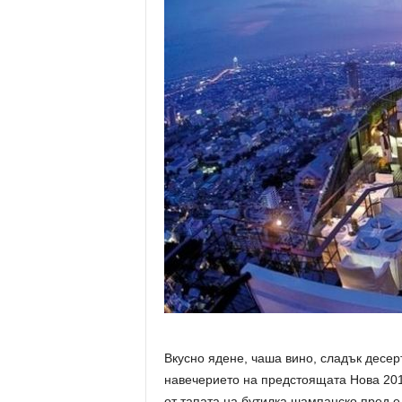
Вкусно ядене, чаша вино, сладък десер
навечерието на предстоящата Нова 2017
от тапата на бутилка шампанско пред ед