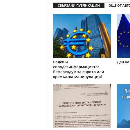
СВЪРЗАНИ ПУБЛИКАЦИИ
ОЩЕ ОТ АВТ
Радев и
Ден на
евродезинформацията:
Референдум за еврото или
кремълска манипулация?