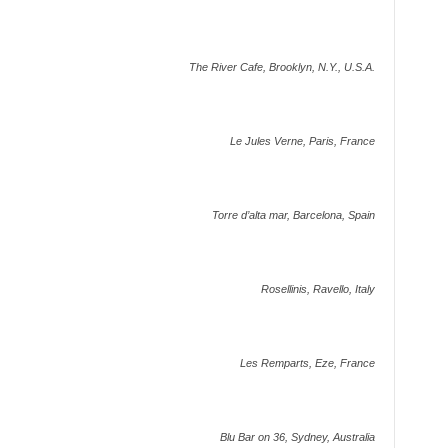
The River Cafe, Brooklyn, N.Y., U.S.A.
Le Jules Verne, Paris, France
Torre d’alta mar, Barcelona, Spain
Rosellinis, Ravello, Italy
Les Remparts, Eze, France
Blu Bar on 36, Sydney, Australia