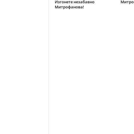
Изгонете незабавно
Митроф
Митрофанова!