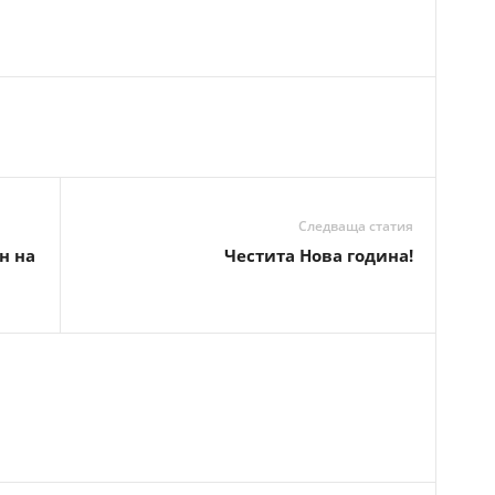
Следваща статия
н на
Честита Нова година!