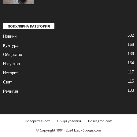
ПОПУЛЯРНА КАТЕГОРИЯ
682
Новини
168
Култура
139
Общество
134
Изкуство
117
История
115
Свят
103
Религия
Поверителност
Общи условия
Bosilegrad.com
© Copyright 1901- 2024 Царибродъ.com