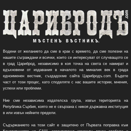
Водени от желанието да сме в крак с времето, да сме полезни на
нашите съграждани и всички, които се интересуват от случващото се
в град Цариброд, независимо в коя точка на света се намират и
вдъхновени от издавания в началото на миналия век в града
едноименен вестник, създадохме сайта Царибродъ.com. Бъдете
част от този процес, като споделяте с нас вашите истории, мнения,
успехи или проблеми.
Ние сме независима издателска група, извън територията на
Република Сърбия, която не е свързана с никоя държавна институция
в или извън нейните предели.
Съдържанието на този сайт е защитено от Първата поправка към