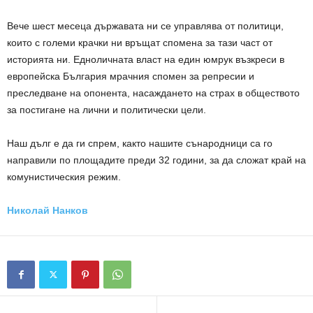
Вече шест месеца държавата ни се управлява от политици,
които с големи крачки ни връщат спомена за тази част от
историята ни. Едноличната власт на един юмрук възкреси в
европейска България мрачния спомен за репресии и
преследване на опонента, насаждането на страх в обществото
за постигане на лични и политически цели.
Наш дълг е да ги спрем, както нашите сънародници са го
направили по площадите преди 32 години, за да сложат край на
комунистическия режим.
Николай Нанков