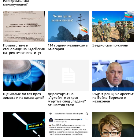
или кремълска
манипулация?
Приветствие и
114 години независима
Заедно сме по-силни
становище на Юдейския
България
патриотичен институт
Ще имаме ли газ през
Директорът на
Съдът реши, че арестът
зимата и на каква цена?
„Лукойл“ е открит
на Бойко Борисов е
мъртъв след „падане“
незаконен
от шестия етаж