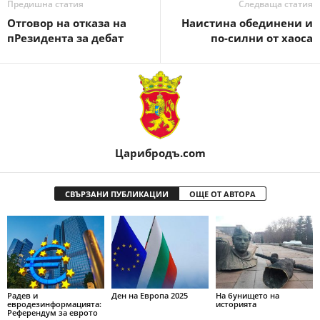
Предишна статия
Следваща статия
Отговор на отказа на
Наистина обединени и
пРезидента за дебат
по-силни от хаоса
Царибродъ.com
СВЪРЗАНИ ПУБЛИКАЦИИ
ОЩЕ ОТ АВТОРА
Радев и
Ден на Европа 2025
На бунището на
евродезинформацията:
историята
Референдум за еврото