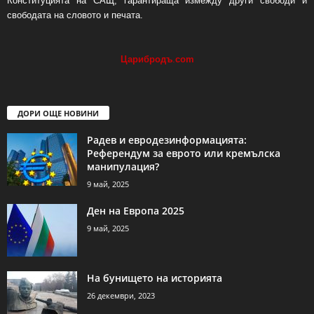
Конституцията на САЩ, гарантираща измежду други свободи и
свободата на словото и печата.
Царибродъ
.
com
ДОРИ ОЩЕ НОВИНИ
Радев и евродезинформацията:
Референдум за еврото или кремълска
манипулация?
9 май, 2025
Ден на Европа 2025
9 май, 2025
На бунището на историята
26 декември, 2023