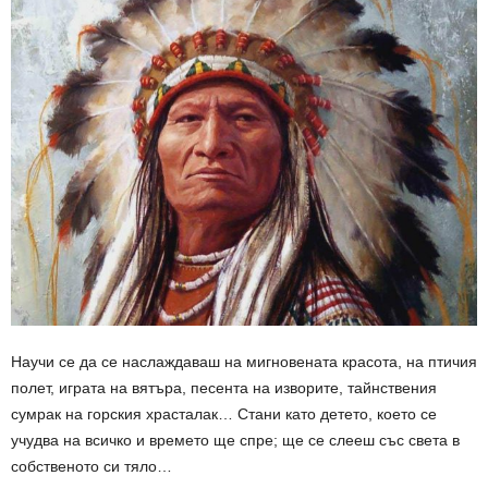
Научи се да се наслаждаваш на мигновената красота, на птичия
полет, играта на вятъра, песента на изворите, тайнствения
сумрак на горския храсталак… Стани като детето, което се
учудва на всичко и времето ще спре; ще се слееш със света в
собственото си тяло…