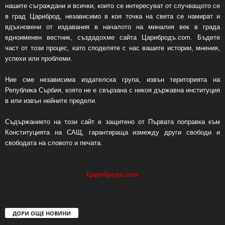
нашите съграждани и всички, които се интересуват от случващото се
в град Цариброд, независимо в коя точка на света се намират и
вдъхновени от издавания в началото на миналия век в града
едноименен вестник, създадохме сайта Царибродъ.com. Бъдете
част от този процес, като споделяте с нас вашите истории, мнения,
успехи или проблеми.
Ние сме независима издателска група, извън територията на
Република Сърбия, която не е свързана с никоя държавна институция
в или извън нейните предели.
Съдържанието на този сайт е защитено от Първата поправка към
Конституцията на САЩ, гарантираща измежду други свободи и
свободата на словото и печата.
Царибродъ
.
com
ДОРИ ОЩЕ НОВИНИ