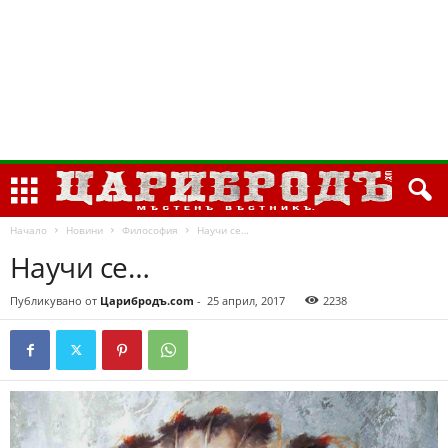
Начало
Новини
Философия
Научи се…
Научи се…
Публикувано от
Царибродъ.com
-
25 април, 2017
2238