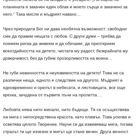
планината е закачен един облак и моето сърце е закачено за
него.“ Така мисли и мъдрият навахо…
Чрез природата Бог ни дава необятна възможност: свободни
сме да правим нещата с любов. С други думи – трябва да
поемем риска да живеем и да обичаме, да преоткрием
всеотдайността на детето, чистата му радост, безкрайната му
доверчивост, без да губим прозорливостта на воина…
Не губи невинността и неуязвимостта на детето! Това не са
различни неща, едното е следствие на другото. Мъдрият е
едновременно и орелът в небесата, и лястовицата, все още
крехка, зачудена от първите лъчи на пролетта…
Любовта няма нито минало, нито бъдеще. Тя се осъществява
на мига с непосредствена красота, като пламък. Това усилва и
осветява цялото Творение. Научи се да изживяваш мига, тогава
страхът ти ще изчезне и мигът ще стане вечен. Друга вечност