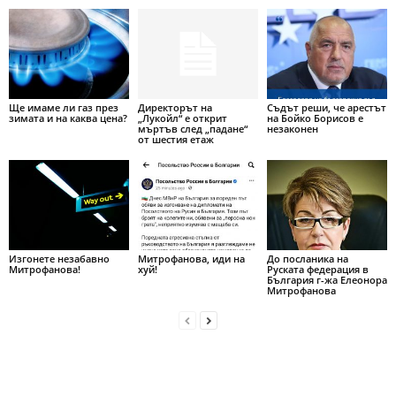
Ще имаме ли газ през
Директорът на
Съдът реши, че арестът
зимата и на каква цена?
„Лукойл“ е открит
на Бойко Борисов е
мъртъв след „падане“
незаконен
от шестия етаж
Изгонете незабавно
Митрофанова, иди на
До посланика на
Митрофанова!
хуй!
Руската федерация в
България г-жа Елеонора
Митрофанова