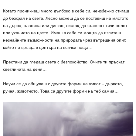
Когато проникнеш много дълбоко в себе си, неизбежно стигаш
до безкрая на света. Лесно можеш да се поставиш на мястото
на дърво, планина или дишащ листак, да станеш птичи полет
или уханието на цвете. Имаш в себе си мощта да изпиташ
незнайните възможности на природата чрез вътрешния опит,
който ни връща в центъра на всички неща…
Престани да гледаш света с безпокойство. Очите ти пръскат
светлината на деня…
Научи се да общуваш с другите форми на живот – дървото,
ручея, животното. Това са другите форми на теб самия…