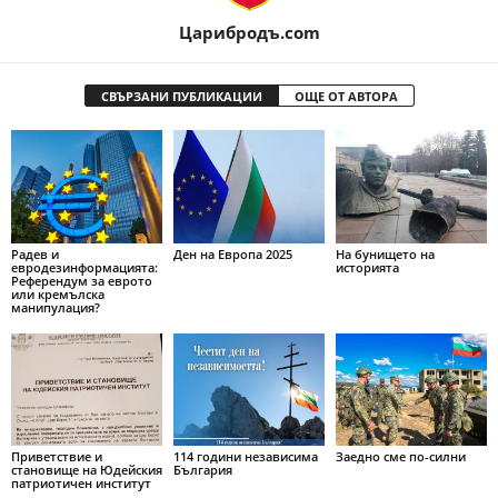
Царибродъ.com
СВЪРЗАНИ ПУБЛИКАЦИИ
ОЩЕ ОТ АВТОРА
Радев и
Ден на Европа 2025
На бунището на
евродезинформацията:
историята
Референдум за еврото
или кремълска
манипулация?
Приветствие и
114 години независима
Заедно сме по-силни
становище на Юдейския
България
патриотичен институт