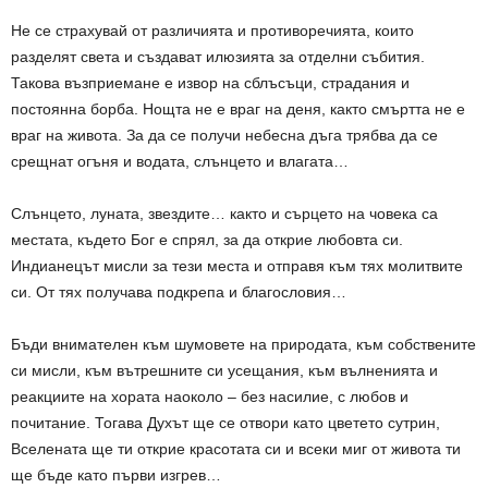
Не се страхувай от различията и противоречията, които
разделят света и създават илюзията за отделни събития.
Такова възприемане е извор на сблъсъци, страдания и
постоянна борба. Нощта не е враг на деня, както смъртта не е
враг на живота. За да се получи небесна дъга трябва да се
срещнат огъня и водата, слънцето и влагата…
Слънцето, луната, звездите… както и сърцето на човека са
местата, където Бог е спрял, за да открие любовта си.
Индианецът мисли за тези места и отправя към тях молитвите
си. От тях получава подкрепа и благословия…
Бъди внимателен към шумовете на природата, към собствените
си мисли, към вътрешните си усещания, към вълненията и
реакциите на хората наоколо – без насилие, с любов и
почитание. Тогава Духът ще се отвори като цветето сутрин,
Bселената ще ти открие красотата си и всеки миг от живота ти
ще бъде като първи изгрев…