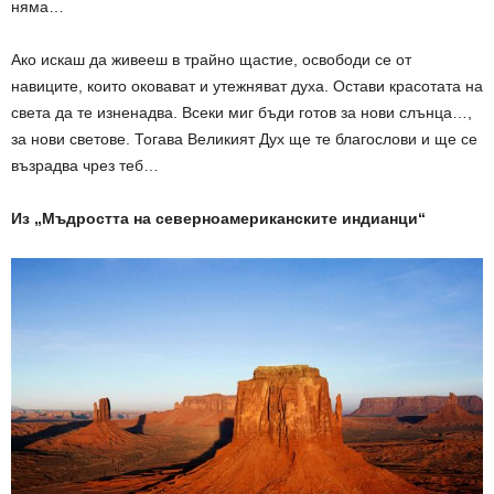
няма…
Ако искаш да живееш в трайно щастие, освободи се от
навиците, които оковават и утежняват духа. Остави красотата на
света да те изненадва. Всеки миг бъди готов за нови слънца…,
за нови светове. Тогава Великият Дух ще те благослови и ще се
възрадва чрез теб…
Из „Мъдростта на северноамериканските индианци“