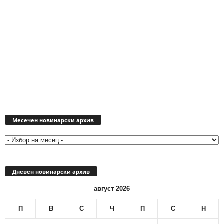
Месечен
новинарски
Месечен новинарски архив
архив
Дневен новинарски архив
август 2026
П
В
С
Ч
П
С
Н