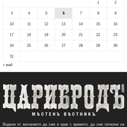
1
2
3
4
5
6
7
8
9
10
11
12
13
14
15
16
17
18
19
20
21
22
23
24
25
26
27
28
29
30
31
« май
Водени от желанието да сме в крак с времето, да сме полезни на