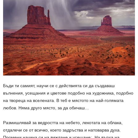
Бъди ти самият, научи се с действията си да създаваш
вълнения, усещания и цветове подобно на художника, подобно
на твореца на вселената. В теб е мястото на най-голямата
любов. Няма друго място, за да обичаш…
Размишлявай за ведростта на небето, лекотата на облака,
отдалечи се от всичко, което задръства и натоварва духа.
Промени начина си на виждане и усещане: „На върха на