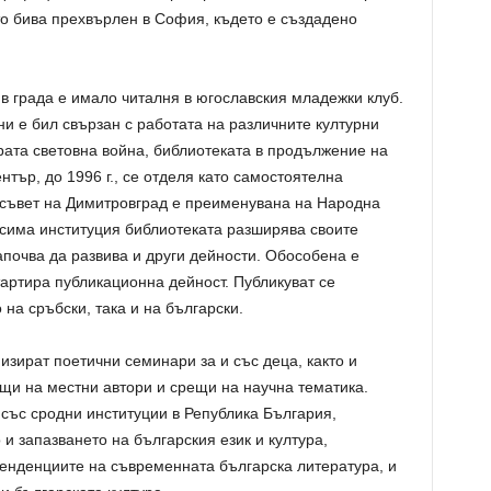
о бива прехвърлен в София, където е създадено
в града е имало читалня в югославския младежки клуб.
ни е бил свързан с работата на различните културни
рата световна война, библиотеката в продължение на
нтър, до 1996 г., се отделя като самостоятелна
съвет на Димитровград е преименувана на Народна
исима институция библиотеката разширява своите
апочва да развива и други дейности. Обособена е
тартира публикационна дейност. Публикуват се
на сръбски, така и на български.
изират поетични семинари за и със деца, както и
щи на местни автори и срещи на научна тематика.
 със сродни институции в Република България,
и запазването на българския език и култура,
тенденциите на съвременната българска литература, и