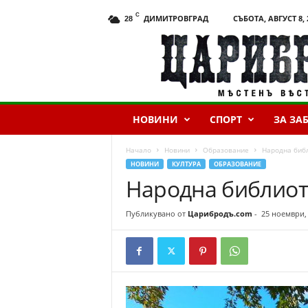
C
ДИМИТРОВГРАД
СЪБОТА, АВГУСТ 8, 
28
Ц
а
р
и
б
р
НОВИНИ
СПОРТ
ЗА ЗА
о
д
ъ
Начало
Новини
Образование
Народна библ
.
НОВИНИ
КУЛТУРА
ОБРАЗОВАНИЕ
c
Народна библиот
o
m
Публикувано от
Царибродъ.com
-
25 ноември,