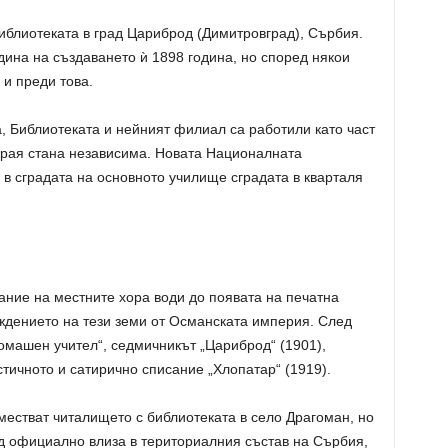
иблиотеката в град Цариброд (Димитровград), Сърбия.
ина на създаването ѝ 1898 година, но според някои
и преди това.
, Библиотеката и нейният филиал са работили като част
накрая стана независима. Новата Националната
в сградата на основното училище сградата в кварталя
ание на местните хора води до появата на печатна
ждението на тези земи от Османската империя. След
омашен учител“, седмичникът „Цариброд“ (1901),
тичното и сатирично списание „Хлопатар“ (1919).
местват читалището с библиотеката в село Драгоман, но
од официално влиза в териториалния състав на Сърбия,