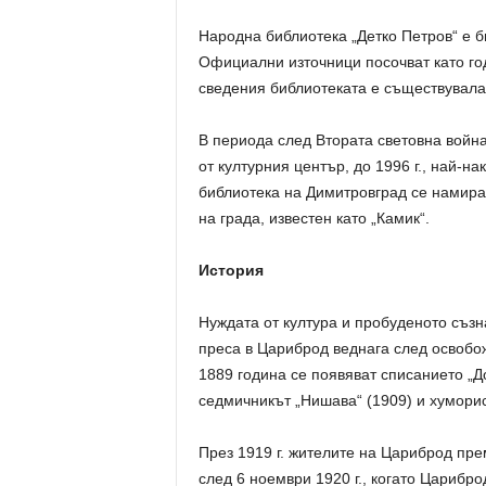
Народна библиотека „Детко Петров“ е б
Официални източници посочват като год
сведения библиотеката е съществувала 
В периода след Втората световна война
от културния център, до 1996 г., най-
библиотека на Димитровград се намира 
на града, известен като „Камик“.
История
Нуждата от култура и пробуденото съзн
преса в Цариброд веднага след освобо
1889 година се появяват списанието „Д
седмичникът „Нишава“ (1909) и хуморис
През 1919 г. жителите на Цариброд пре
след 6 ноември 1920 г., когато Царибр