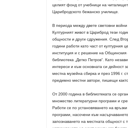
целият фонд от учебници на читалищет
Царибродското бежанско училище.
В периода между двете световни войни 
Културният живот в Цариброд тези годи
общности и други сдружения. След Вто
години работи като част от културния це
институция и с решение на Общинския 
библиотека „Детко Петров“. Като незав
интереси и към основната си дейност з
местна музейна сбирка и през 1996 г. с
предимно местни автори, пишещи както 
От 2000 година в библиотеката се орган
множество литературни програми и сре
Работи се по установяването на връзки
програми, насочени към насърчаването 
запознаването на местната общност с 