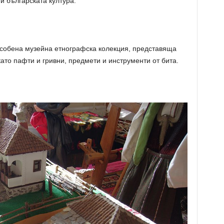
и българската култура.
бособена музейна етнографска колекция, представяща
като пафти и гривни, предмети и инструменти от бита.