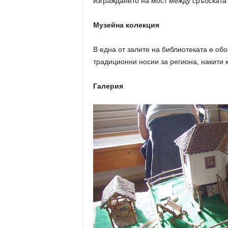
изграждането на мост между сръбската 
Музейна колекция
В една от залите на библиотеката е о
традиционни носии за региона, накити 
Галерия