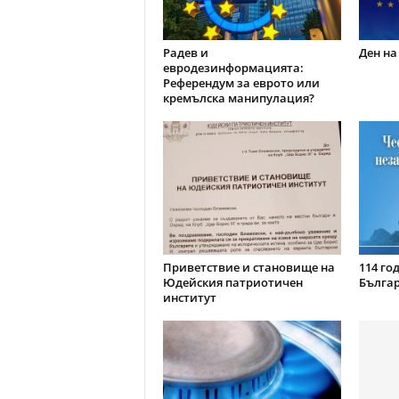
Радев и
Ден на
евродезинформацията:
Референдум за еврото или
кремълска манипулация?
Приветствие и становище на
114 го
Юдейския патриотичен
Бълга
институт