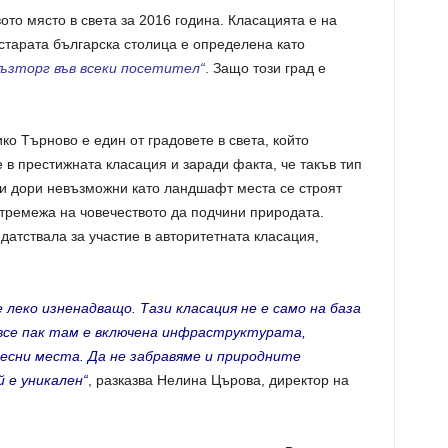
ото място в света за 2016 година. Класацията е на
 старата българска столица е определена като
ъзторг във всеки посетител“
. Защо този град е
о Търново е един от градовете в света, който
 в престижната класация и заради факта, че такъв тип
 и дори невъзможни като ландшафт места се строят
стремежа на човечеството да подчини природата.
датствала за участие в авторитетната класация,
е леко изненадващо. Тази класация не е само на база
 все пак там е включена инфраструктурата,
есни места. Да не забравяме и природните
 е уникален“
, разказва Нелина Църова, директор на