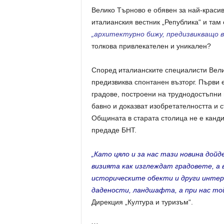
Велико Търново е обявен за най-красив
италианския вестник „Република“ и там
„архитектурно бижу, предизвикващо в
толкова привлекателен и уникален?
Според италианските специалисти Велик
предизвиква спонтанен възторг. Първи е
градове, построени на труднодостъпни
бавно и доказват изобретателността и 
Общината в старата столица не е канди
предаде БНТ.
„Като цяло и за нас тази новина дойд
визията как изглеждат градовете, а
историческите обекти и други интер
дадености, ландшафта, а при нас той
Дирекция „Култура и туризъм“.