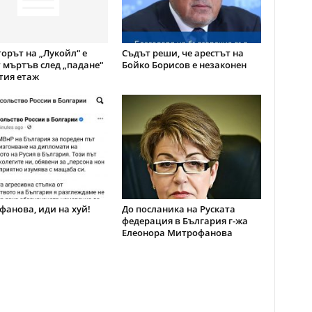
орът на „Лукойл“ е
Съдът реши, че арестът на
 мъртъв след „падане“
Бойко Борисов е незаконен
тия етаж
анова, иди на хуй!
До посланика на Руската
федерация в България г-жа
Елеонора Митрофанова