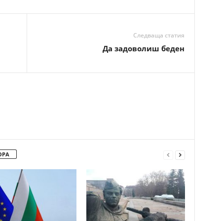
Следваща статия
Да задоволиш беден
ОРА