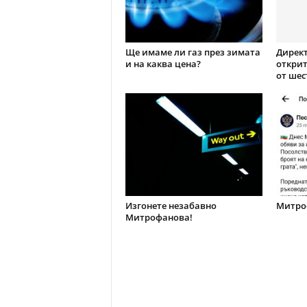
Ще имаме ли газ през зимата
Директ
и на каква цена?
открит
от шес
Изгонете незабавно
Митроф
Митрофанова!