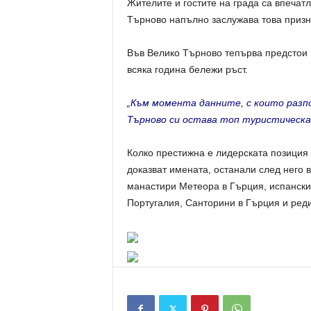
Жителите и гостите на града са впечатл
Търново напълно заслужава това призн
Във Велико Търново тепърва предстои п
всяка година бележи ръст.
„Към момента данните, с които разпо
Търново си остава топ туристическа
Колко престижна е лидерската позиция 
доказват имената, останали след него 
манастири Метеора в Гърция, испански
Португалия, Санторини в Гърция и реди