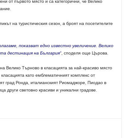
ени от първото място и са категорични, че Велико
ание.
икът на туристическия сезон, а броят на посетителите
лагаме, показват едно известно увеличение. Велико
та дестинация на България“
, споделя още Църова.
на Велико Търново в класацията за най-красиво място
в класацията като емблематичният комплекс от
ят град Ронда, италианският Риомаджоре, Пиодао в
ца други световно красиви и уникални градове.