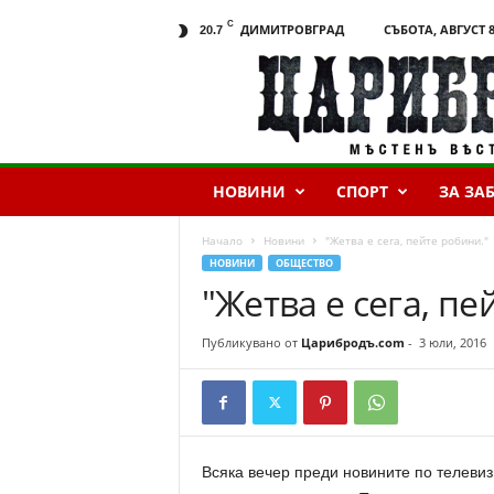
C
ДИМИТРОВГРАД
СЪБОТА, АВГУСТ 8
20.7
Ц
а
р
и
б
р
НОВИНИ
СПОРТ
ЗА ЗА
о
д
ъ
Начало
Новини
"Жетва е сега, пейте робини."
.
НОВИНИ
ОБЩЕСТВО
c
"Жетва е сега, пе
o
m
Публикувано от
Царибродъ.com
-
3 юли, 2016
Всяка вечер преди новините по телевиз