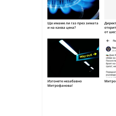
Ще имаме ли газ през зимата
Директ
и на каква цена?
открит
от шес
Изгонете незабавно
Митроф
Митрофанова!