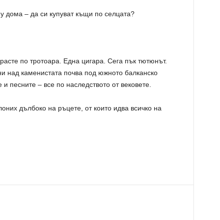
у дома – да си купуват къщи по селцата?
расте по тротоара. Една цигара. Сега пък тютюнът.
ни над каменистата почва под южното балканско
 и песните – все по наследството от вековете.
лоних дълбоко на ръцете, от които идва всичко на