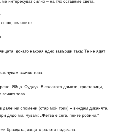
 ме интересуват силно – на тях оставяме света.
“
лошо, селяните.
а.
чицата, докато накрая едно завърши така: Те не ядат
ак чувам всичко това.
рене. Яйца. Суджук. В салатата домати, краставици,
 всичко това.
 в далечни спомени (стар мой трик) – виждам диканята,
ри дядо ми. Чувам: „Жетва е сега, пейте робини.“
жи браздата, защото ралото подскача.