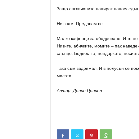
Защо англичаните напират напоследък 
Не знам. Предавам се.
Малко кафенце за ободряване. И то не 
Низите, абичките, момите – пак наведе
слънце. Бедността, пендарките, носиите
Така съм задрямал. И в полусън се пок
масата.
Автор: Дончо Цончев