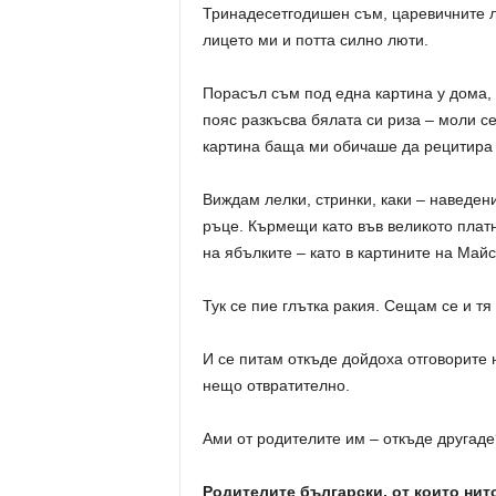
Тринадесетгодишен съм, царевичните ли
лицето ми и потта силно люти.
Порасъл съм под една картина у дома, 
пояс разкъсва бялата си риза – моли се
картина баща ми обичаше да рецитира 
Виждам лелки, стринки, каки – наведен
ръце. Кърмещи като във великото платн
на ябълките – като в картините на Майс
Тук се пие глътка ракия. Сещам се и тя
И се питам откъде дойдоха отговорите 
нещо отвратително.
Ами от родителите им – откъде другаде
Родителите български, от които нито