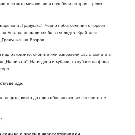
ста са като мечове, че и назъбени по края – режат
наречена „Градушка“. Черно небе, селянин с червен
 на Бога да пощади хляба за челядта. Край тази
„Градушка“ на Яворов.
и над ръкойките, снопите или изправени със стомната в
о „На нивата“. Нагиздени и хубави, та хубави на фона
тора.
 откъде иде.
на децата, които до едно обясняваха, че селянинът е
?
 един не е роден в наследствения си