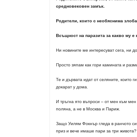
средновековен замък.
Родители, които с необяснима злоба
Всъщност на паразита за какво му е 
Ни новините ме интересуват сега, ни д
Просто зяпам как гори камината и раз
Те и дървата идат от селяните, които ги 
докарат у дома.
И тръгна ято въпроси – от мен към мен
поляна, а не в Москва и Париж.
Защо Уилям Фокнър гледа в ранчото си 
приз и вече имаше пари за три живота?