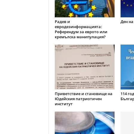
Радев и
Ден на
евродезинформацията:
Референдум за еврото или
кремълска манипулация?
Приветствие и становище на
114 го
Юдейския патриотичен
Бълга
институт