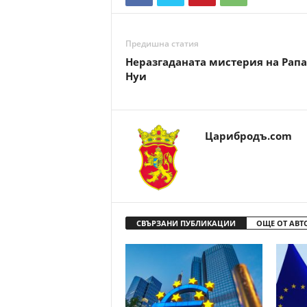
Предишна статия
Неразгаданата мистерия на Рапа
Нуи
Царибродъ.com
СВЪРЗАНИ ПУБЛИКАЦИИ
ОЩЕ ОТ АВТ