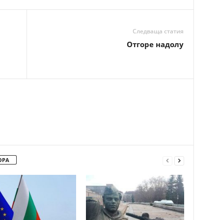
Следваща статия
Отгоре надолу
ОРА