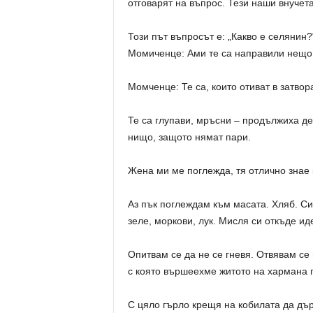
отговарят на въпрос. Тези наши внучета
Този път въпросът е: „Какво е селянин?
Момиченце: Ами те са направили нещо 
Момченце: Те са, които отиват в затвор
Те са глупави, мръсни – продължиха де
нищо, защото нямат пари.
Жена ми ме поглежда, тя отлично знае к
Аз пък поглеждам към масата. Хляб. Си
зеле, моркови, лук. Мисля си откъде иде
Опитвам се да не се гневя. Отвявам се
с която вършеехме житото на хармана п
С цяло гърло крещя на кобилата да дър