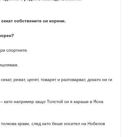
 секат собствените си корени.
корен?
ори спортните.
мишлявам.
секат, режат, цепят, товарят и разтоварват, докато ни ги
 – като например защо Толстой си я караше в Ясна
толкова крави, след като беше носител на Нобелов