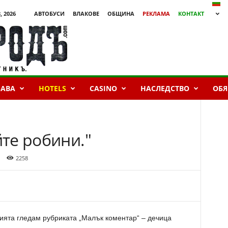
, 2026
АВТОБУСИ
ВЛАКОВЕ
ОБЩИНА
РЕКЛАМА
КОНТАКТ
БАВА
HOTELS
CASINO
НАСЛЕДСТВО
ОБЯ
йте робини."
2258
ията гледам рубриката „Малък коментар“ – дечица