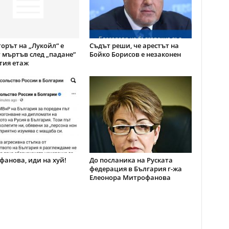
орът на „Лукойл“ е
Съдът реши, че арестът на
 мъртъв след „падане“
Бойко Борисов е незаконен
тия етаж
анова, иди на хуй!
До посланика на Руската
федерация в България г-жа
Елеонора Митрофанова