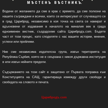
Водени от желанието да сме в крак с времето, да сме полезни на
нашите съграждани и всички, които се интересуват от случващото се
в град Цариброд, независимо в коя точка на света се намират и
вдъхновени от издавания в началото на миналия век в града
едноименен вестник, създадохме сайта Царибродъ.com. Бъдете
част от този процес, като споделяте с нас вашите истории, мнения,
успехи или проблеми.
Ние сме независима издателска група, извън територията на
Република Сърбия, която не е свързана с никоя държавна институция
в или извън нейните предели.
Съдържанието на този сайт е защитено от Първата поправка към
Конституцията на САЩ, гарантираща измежду други свободи и
свободата на словото и печата.
Царибродъ
.
com