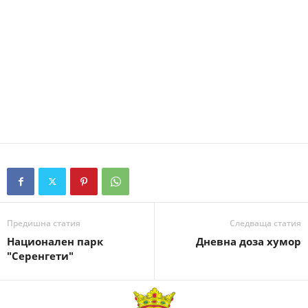
Предишна статия
Следваща статия
Национален парк
Дневна доза хумор
"Серенгети"