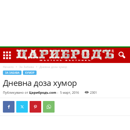
Начало
За Забава
Дневна доза хумор
ЗА ЗАБАВА
ХУМОР
Дневна доза хумор
Публикувано от
Царибродъ.com
-
5 март, 2016
2301