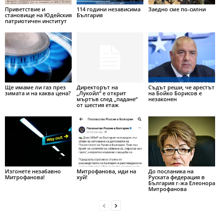
Приветствие и
114 години независима
Заедно сме по-силни
становище на Юдейския
България
патриотичен институт
Ще имаме ли газ през
Директорът на
Съдът реши, че арестът
зимата и на каква цена?
„Лукойл“ е открит
на Бойко Борисов е
мъртъв след „падане“
незаконен
от шестия етаж
Изгонете незабавно
Митрофанова, иди на
До посланика на
Митрофанова!
хуй!
Руската федерация в
България г-жа Елеонора
Митрофанова