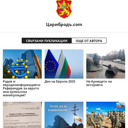
Царибродъ.com
СВЪРЗАНИ ПУБЛИКАЦИИ
ОЩЕ ОТ АВТОРА
Радев и
Ден на Европа 2025
На бунището на
евродезинформацията:
историята
Референдум за еврото
или кремълска
манипулация?