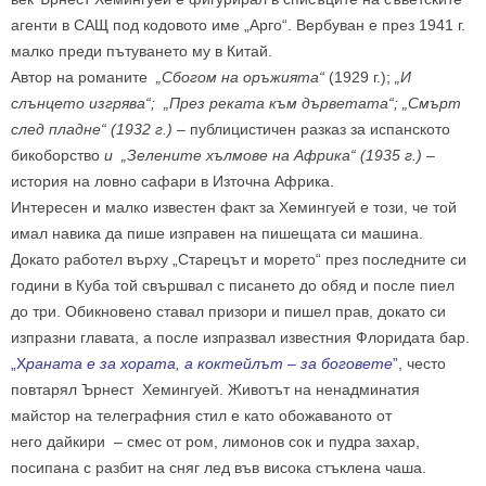
агенти в САЩ под кодовото име „Арго“. Вербуван е през 1941 г.
малко преди пътуването му в Китай.
Автор на романите
„Сбогом на оръжията“
(1929 г.);
„И
слънцето изгрява“;
„През реката към дърветата“;
„Смърт
след пладне“ (1932 г.) –
публицистичен разказ за
испанското
бикоборство
и
„Зелените хълмове на Африка“
(1935 г.) –
история на ловно сафари в Източна Африка.
Интересен и малко известен факт за Хемингуей е този, че той
имал навика да пише изправен на пишещата си машина.
Докато работел върху „Старецът и морето“ през последните си
години в Куба той свършвал с писането до обяд и после пиел
до три. Обикновено ставал призори и пишел прав, докато си
изпразни главата, а после изпразвал известния Флоридата бар.
„Х
раната е за хората, а коктейлът – за боговете
”
, често
повтарял Ърнест Хемингуей. Животът на ненадминатия
майстор на телеграфния стил е като обожаваното от
него дайкири – смес от ром, лимонов сок и пудра захар,
посипана с разбит на сняг лед във висока стъклена чаша.