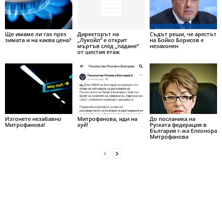
Ще имаме ли газ през
Директорът на
Съдът реши, че арестът
зимата и на каква цена?
„Лукойл“ е открит
на Бойко Борисов е
мъртъв след „падане“
незаконен
от шестия етаж
Изгонете незабавно
Митрофанова, иди на
До посланика на
Митрофанова!
хуй!
Руската федерация в
България г-жа Елеонора
Митрофанова