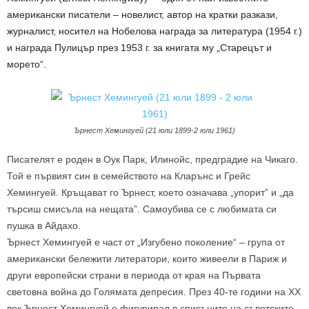
американски писатели – новелист, автор на кратки разкази,
журналист, носител на Нобелова награда за литература (1954 г.)
и награда Пулицър през 1953 г. за книгата му „Старецът и
морето“.
Ърнест Хемингуей (21 юли 1899-2 юли 1961)
Писателят е роден в Оук Парк, Илинойс, предградие на Чикаго.
Той е първият син в семейството на Кларънс и Грейс
Хемингуей. Кръщават го Ърнест, което означава „упорит” и „да
търсиш смисъла на нещата”. Самоубива се с любимата си
пушка в Айдахо.
Ърнест Хемингуей e част от „Изгубено поколение“ – група от
американски бележити литератори, които живеели в Париж и
други европейски страни в периода от края на Първата
световна война до Голямата депресия. През 40-те години на XX
век Ърнест Хемингуей е фигурирал в списъците на съветските