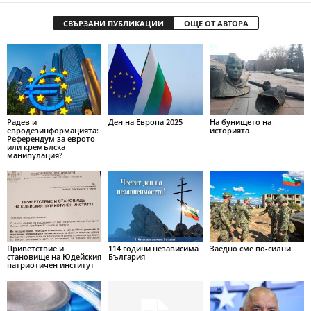
СВЪРЗАНИ ПУБЛИКАЦИИ
ОЩЕ ОТ АВТОРА
Радев и
Ден на Европа 2025
На бунището на
евродезинформацията:
историята
Референдум за еврото
или кремълска
манипулация?
Приветствие и
114 години независима
Заедно сме по-силни
становище на Юдейския
България
патриотичен институт