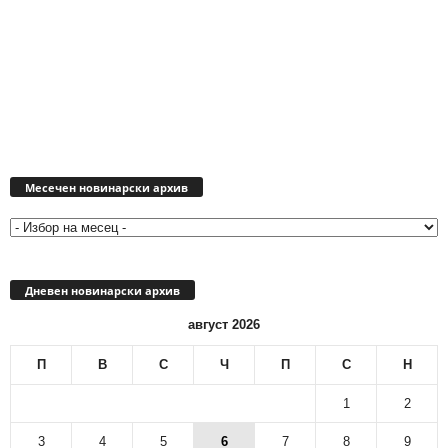
Месечен
новинарски
Месечен новинарски архив
архив
Дневен новинарски архив
август 2026
П
В
С
Ч
П
С
Н
1
2
3
4
5
6
7
8
9