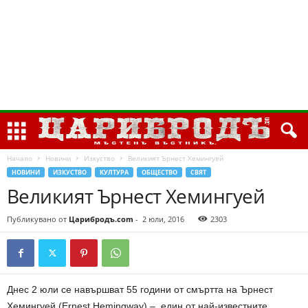
Начало
Новини
Изкуство
Великият Ърнест Хемингуей
НОВИНИ
ИЗКУСТВО
КУЛТУРА
ОБЩЕСТВО
СВЯТ
Великият Ърнест Хемингуей
Публикувано от
Царибродъ.com
-
2 юли, 2016
2303
Днес 2 юли се навършват 55 години от смъртта на Ърнест
Хемингуей (Ernest Hemingway) – един от най-известните