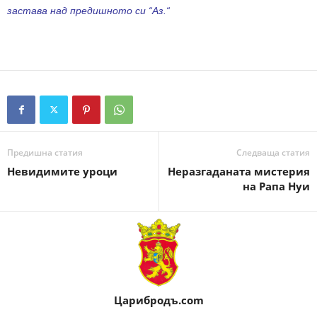
застава над предишното си “Аз.“
Предишна статия
Следваща статия
Невидимите уроци
Неразгаданата мистерия
на Рапа Нуи
Царибродъ.com