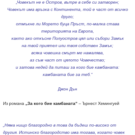
„Човекът не е Остров, вътре в себе си затворен;
Човекът има връзка с Континента, той е част от всичко
друго;
отмъкне ли Морето буца Пръст, по-малка става
територията на Европа,
както ако откъсне Полуостров цял или събори Замък
на твой приятел или твоя собствен Замък;
всяка човешка смърт ме намалява,
аз съм част от цялото Човечество;
и затова недей да питаш за кого бие камбаната:
камбаната бие за теб.“
Джон Дън
Из романа
„За кого бие камбаната“
– Ърнест Хемингуей
„Няма нищо благородно в това да бъдеш по-високо от
другия. Истинско благородство има тогава, когато човек