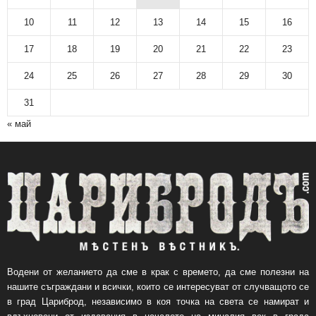
10
11
12
13
14
15
16
17
18
19
20
21
22
23
24
25
26
27
28
29
30
31
« май
Водени от желанието да сме в крак с времето, да сме полезни на
нашите съграждани и всички, които се интересуват от случващото се
в град Цариброд, независимо в коя точка на света се намират и