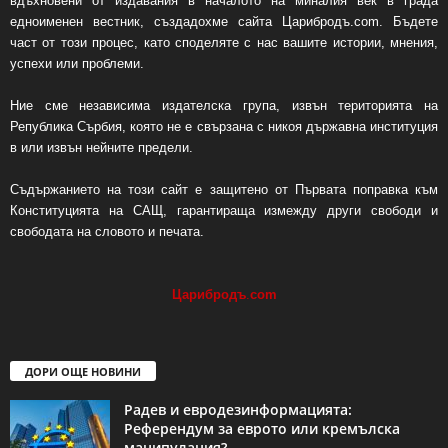
вдъхновени от издавания в началото на миналия век в града
едноименен вестник, създадохме сайта Царибродъ.com. Бъдете
част от този процес, като споделяте с нас вашите истории, мнения,
успехи или проблеми.
Ние сме независима издателска група, извън територията на
Република Сърбия, която не е свързана с никоя държавна институция
в или извън нейните предели.
Съдържанието на този сайт е защитено от Първата поправка към
Конституцията на САЩ, гарантираща измежду други свободи и
свободата на словото и печата.
Царибродъ
.
com
ДОРИ ОЩЕ НОВИНИ
Радев и евродезинформацията:
Референдум за еврото или кремълска
манипулация?