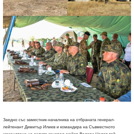
.
Заедно със заместник-началника на отбраната генерал-
лейтенант Димитър Илиев и командира на Съвместното
командване на силите генерал-майор Валери Цолов той