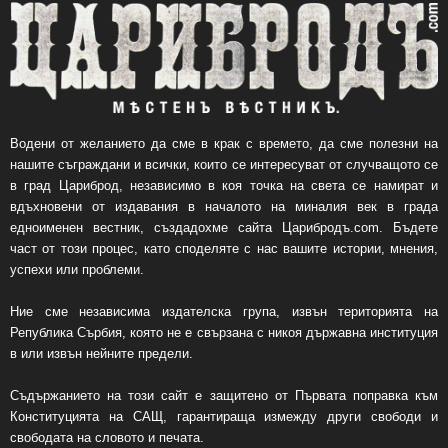
Водени от желанието да сме в крак с времето, да сме полезни на
нашите съграждани и всички, които се интересуват от случващото се
в град Цариброд, независимо в коя точка на света се намират и
вдъхновени от издавания в началото на миналия век в града
едноименен вестник, създадохме сайта Царибродъ.com. Бъдете
част от този процес, като споделяте с нас вашите истории, мнения,
успехи или проблеми.
Ние сме независима издателска група, извън територията на
Република Сърбия, която не е свързана с никоя държавна институция
в или извън нейните предели.
Съдържанието на този сайт е защитено от Първата поправка към
Конституцията на САЩ, гарантираща измежду други свободи и
свободата на словото и печата.