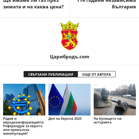
Ще имаме ли газ през
114 години независима
зимата и на каква цена?
България
Царибродъ.com
СВЪРЗАНИ ПУБЛИКАЦИИ
ОЩЕ ОТ АВТОРА
Радев и
Ден на Европа 2025
На бунището на
евродезинформацията:
историята
Референдум за еврото
или кремълска
манипулация?