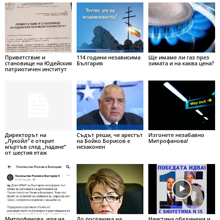
Приветствие и
114 години независима
Ще имаме ли газ през
становище на Юдейския
България
зимата и на каква цена?
патриотичен институт
Директорът на
Съдът реши, че арестът
Изгонете незабавно
„Лукойл“ е открит
на Бойко Борисов е
Митрофанова!
мъртъв след „падане“
незаконен
от шестия етаж
Митрофанова, иди на
До посланика на
Наистина обединени и