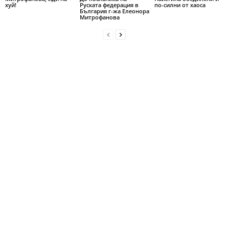
хуй!
Руската федерация в
по-силни от хаоса
България г-жа Елеонора
Митрофанова