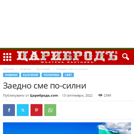
Начало
Новини
България
Заедно сме по-силни
НОВИНИ
БЪЛГАРИЯ
ПОЛИТИКА
СВЯТ
Заедно сме по-силни
Публикувано от
Царибродъ.com
-
13 септември, 2022
2349