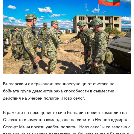
Български и американски военнослужещи от състава на
бойната група демонстрираха способности в съвместни
действия на Учебен полигон „Ново село“.
В рамките на посещението си в България новият командир на
Съюзното съвместно командване на силите в Неапол адмирал
Стюърт Мънч посети учебен полигон „Ново село“ и се запозна с