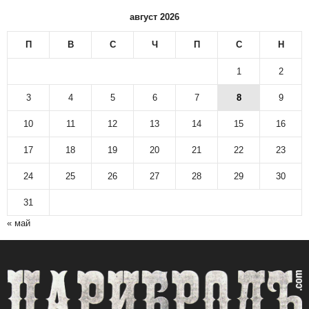
н
август 2026
о
в
П
В
С
Ч
П
С
Н
и
н
1
2
а
р
3
4
5
6
7
8
9
с
10
11
12
13
14
15
16
к
и
17
18
19
20
21
22
23
а
р
24
25
26
27
28
29
30
х
и
31
в
« май