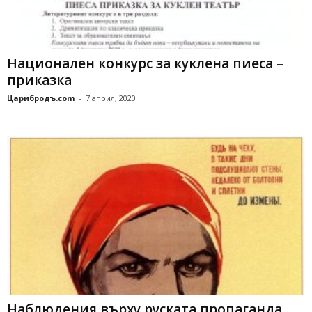
Национален конкурс за куклена пиеса –
приказка
Царибродъ.com
-
7 април, 2020
Наблюдения върху руската пропаганда