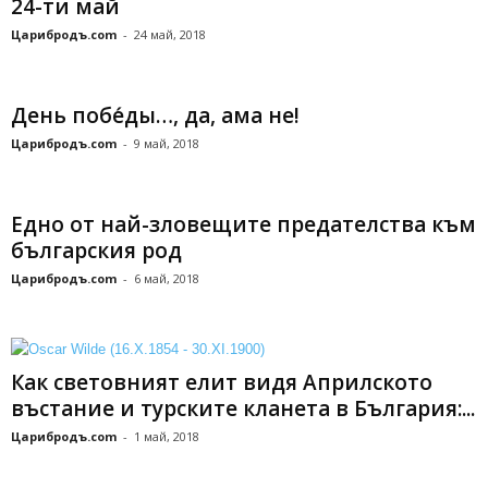
24-ти май
Царибродъ.com
-
24 май, 2018
День побе́ды…, да, ама не!
Царибродъ.com
-
9 май, 2018
Eдно от най-зловещите предателства към
българския род
Царибродъ.com
-
6 май, 2018
Как световният елит видя Априлското
въстание и турските кланета в България:...
Царибродъ.com
-
1 май, 2018