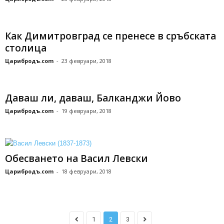
Как Димитровград се пренесе в сръбската
столица
Царибродъ.com
-
23 февруари, 2018
Даваш ли, даваш, Балканджи Йово
Царибродъ.com
-
19 февруари, 2018
Обесването на Васил Левски
Царибродъ.com
-
18 февруари, 2018
1
2
3