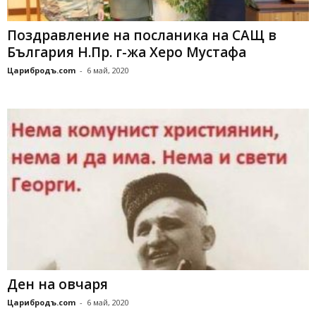
Поздравление на посланика на САЩ в
България Н.Пр. г-жа Херо Мустафа
Царибродъ.com
-
6 май, 2020
Ден на овчаря
Царибродъ.com
-
6 май, 2020