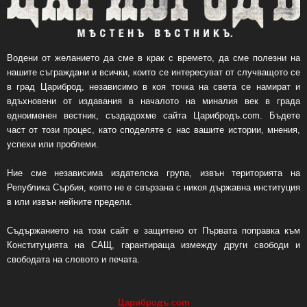
Водени от желанието да сме в крак с времето, да сме полезни на
нашите съграждани и всички, които се интересуват от случващото се
в град Цариброд, независимо в коя точка на света се намират и
вдъхновени от издавания в началото на миналия век в града
едноименен вестник, създадохме сайта Царибродъ.com. Бъдете
част от този процес, като споделяте с нас вашите истории, мнения,
успехи или проблеми.
Ние сме независима издателска група, извън територията на
Република Сърбия, която не е свързана с никоя държавна институция
в или извън нейните предели.
Съдържанието на този сайт е защитено от Първата поправка към
Конституцията на САЩ, гарантираща измежду други свободи и
свободата на словото и печата.
Царибродъ
.
com