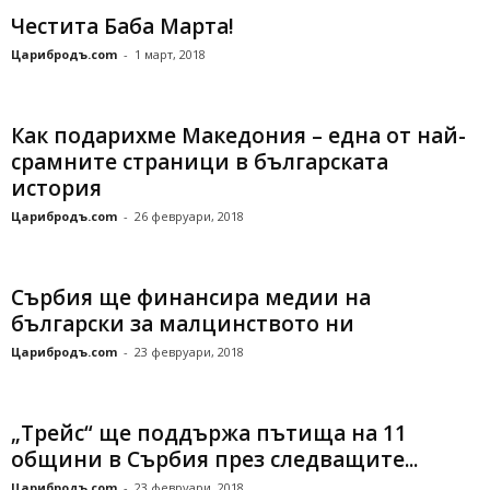
Честита Баба Марта!
Царибродъ.com
-
1 март, 2018
Как подарихме Македония – една от най-
срамните страници в българската
история
Царибродъ.com
-
26 февруари, 2018
Сърбия ще финансира медии на
български за малцинството ни
Царибродъ.com
-
23 февруари, 2018
„Трейс“ ще поддържа пътища на 11
общини в Сърбия през следващите...
Царибродъ.com
-
23 февруари, 2018