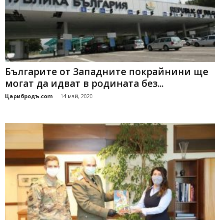
Българите от Западните покрайнини ще
могат да идват в родината без...
Царибродъ.com
-
14 май, 2020