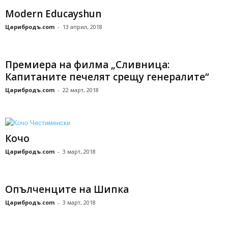
Modern Educayshun
Царибродъ.com
-
13 април, 2018
Премиера на филма „Сливница:
Капитаните печелят срещу генералите“
Царибродъ.com
-
22 март, 2018
Кочо
Царибродъ.com
-
3 март, 2018
Опълченците на Шипка
Царибродъ.com
-
3 март, 2018