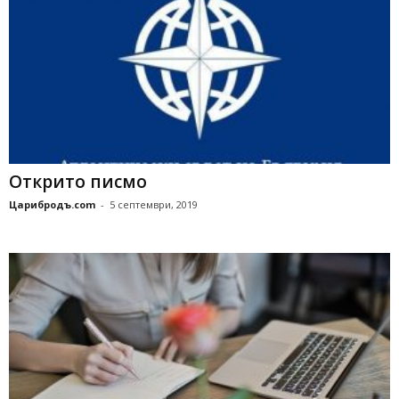
Открито писмо
Царибродъ.com
-
5 септември, 2019