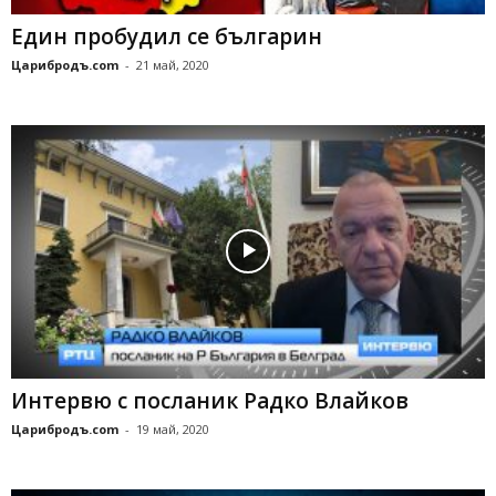
Един пробудил се българин
Царибродъ.com
-
21 май, 2020
Интервю с посланик Радко Влайков
Царибродъ.com
-
19 май, 2020