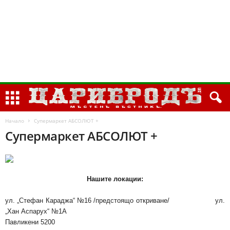
Начало
Супермаркет АБСОЛЮТ +
Супермаркет АБСОЛЮТ +
Нашите локации:
ул. „Стефан Караджа“ №16 /предстоящо откриване/ ул.
„Хан Аспарух“ №1А
Павликени 5200