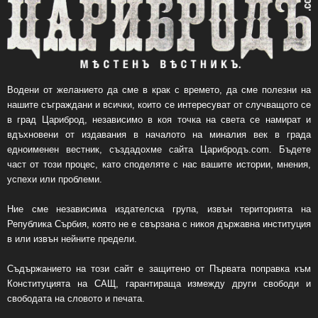
Водени от желанието да сме в крак с времето, да сме полезни на
нашите съграждани и всички, които се интересуват от случващото се
в град Цариброд, независимо в коя точка на света се намират и
вдъхновени от издавания в началото на миналия век в града
едноименен вестник, създадохме сайта Царибродъ.com. Бъдете
част от този процес, като споделяте с нас вашите истории, мнения,
успехи или проблеми.
Ние сме независима издателска група, извън територията на
Република Сърбия, която не е свързана с никоя държавна институция
в или извън нейните предели.
Съдържанието на този сайт е защитено от Първата поправка към
Конституцията на САЩ, гарантираща измежду други свободи и
свободата на словото и печата.