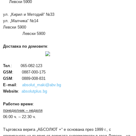
Левски 5900
ул. „
Кирил и Методий
“ №33
ул. „Малчика“ №14
Левски 5900
Левски 5900
Доставка по домовете
:
Тел
.: 065-082-123
GSM
: 0887-000-175
GSM
: 0889-008-831
E
–
mail
:
absolut
_
maki@abv.bg
Website
:
absolutplus.bg
Работно време
:
понеделник – неделя
06:00 ч. – 22:30 ч.
Търговска верига „АБСОЛЮТ +“ е основана през 1999 г., с
откриването на първия от веригата супермаркети в град Левски – на