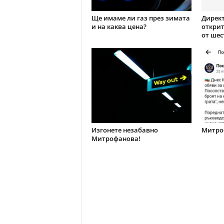
Ще имаме ли газ през зимата
Директ
и на каква цена?
открит
от шес
Изгонете незабавно
Митроф
Митрофанова!