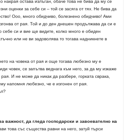
о накрая остава излъган, обаче това не бива да му се
ни оценки за себе си – той се засяга от тях. Не бива да
ство! Ооо, много обидчиво, болезнено обидчиво! Ами
изгонва от рая. Той и до ден днешен продължава да си е
 себе си и вие ще видите, колко много е обиден
татъчно или не ви задоволява то тогава надникнете в
нето на човека от рая и още тогава любезно му е
ди човек, се запътва веднага към него, за да му изкаже
 рая. И не може да никак да разбере, горката сврака,
 му напомня любезно, че е изгонен от рая.
ал?
а важност, да гледа господарски и завоевателно на
ви това със същества равни на него, затуй търси