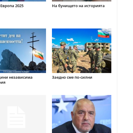
 Европа 2025
На бунището на историята
дини независима
Заедно сме по-силни
рия