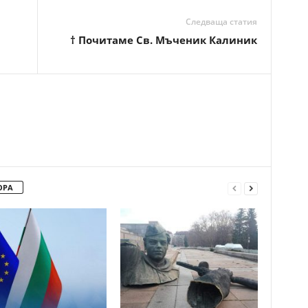
Следваща статия
† Почитаме Св. Мъченик Калиник
ОРА