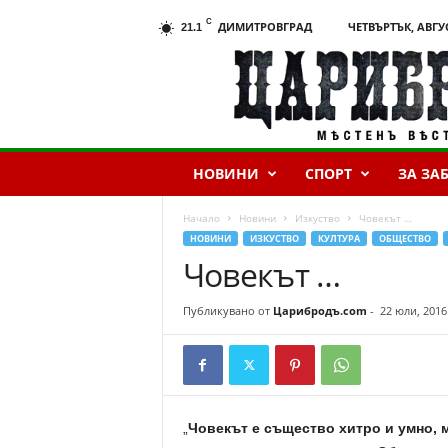
C
ДИМИТРОВГРАД
ЧЕТВЪРТЪК, АВГУС
21.1
Ц
а
р
и
б
р
НОВИНИ
СПОРТ
ЗА ЗА
о
д
ъ
Начало
Новини
Изкуство
Човекът …
.
НОВИНИ
ИЗКУСТВО
КУЛТУРА
ОБЩЕСТВО
c
Човекът …
o
m
Публикувано от
Царибродъ.com
-
22 юли, 2016
„
Човекът е същество хитро и умно, 