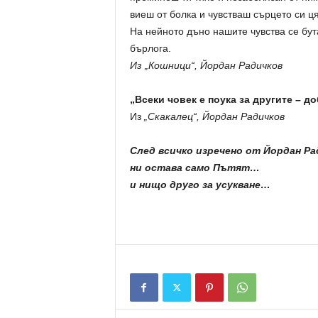
виеш от болка и чувстваш сърцето си ця
На нейното дъно нашите чувства се бута
бърлога.
Из „Кошници“, Йордан Радичков
„Всеки човек е поука за другите – д
Из
„Скакалец“, Йордан Радичков
След всичко изречено от Йордан Ра
ни остава само Пътят…
и нищо друго за усукване…