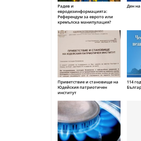
Радев и
Ден на
евродезинформацията:
Референдум за еврото или
кремълска манипулация?
Приветствие и становище на
114 го
Юдейския патриотичен
Бълга
институт