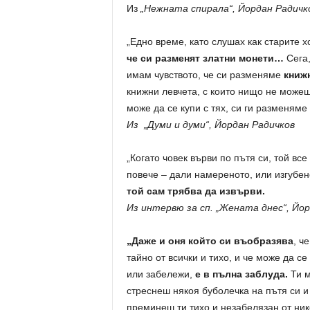
Из
„Нежната спирала“, Йордан Радичк
„Едно време, като слушах как старите х
че си разменят златни монети…
Сега,
имам чувството, че си разменяме
книж
книжни левчета, с които нищо не можеш
може да се купи с тях, си ги разменяме
Из „Думи и думи“, Йордан Радичков
„Когато човек върви по пътя си, той вс
повече – дали намереното, или изгубен
той сам трябва да извърви.
Из интервю за сп. „Жената днес“, Йо
„Даже и оня който си въобразява
, ч
тайно от всички и тихо, и че може да се
или забележи,
е в пълна заблуда.
Ти м
стреснеш някоя буболечка на пътя си и
преминеш ти тихо и незабелязан от ник