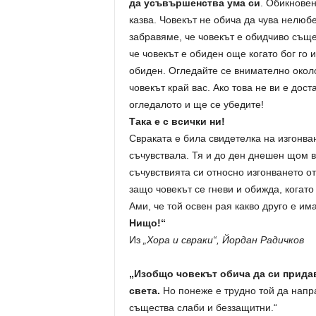
да усъвършенства ума си
. Обикновен
казва. Човекът не обича да чува нелюбез
забравяме, че човекът е обидчиво съще
че човекът е обиден още когато бог го 
обиден. Огледайте се внимателно около
човекът край вас. Ако това не ви е дос
огледалото и ще се убедите!
Така е с всички ни!
Свраката е била свидетелка на изгонва
съчувствала. Тя и до ден днешен щом ви
съчувствията си относно изгонването от
защо човекът се гневи и обижда, когато
Ами, че той освен рая какво друго е им
Нищо!“
Из
„Хора и свраки“, Йордан Радичков
„Изобщо човекът обича да си придав
света.
Но понеже е трудно той да напра
същества слаби и беззащитни.“