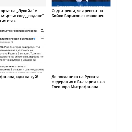
орът на „Лукойл“ е
Съдът реши, че арестът на
 мъртъв след „падане“
Бойко Борисов е незаконен
тия етаж
анова, иди на хуй!
До посланика на Руската
федерация в България г-жа
Елеонора Митрофанова