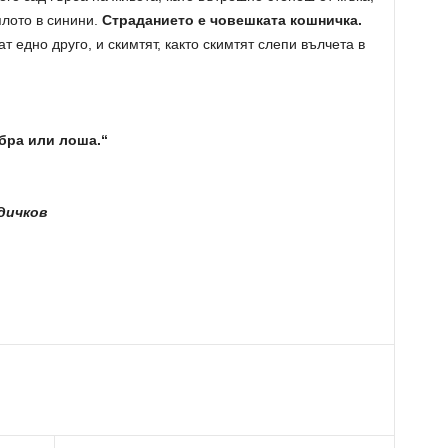
лото в синини.
Страданието е човешката кошничка.
т едно друго, и скимтят, както скимтят слепи вълчета в
обра или лоша.“
дичков