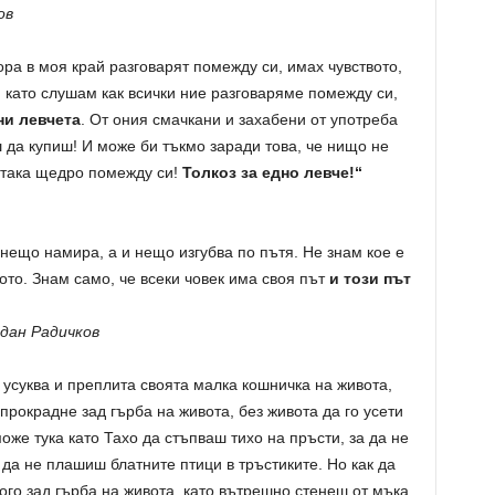
ов
ора в моя край разговарят помежду си, имах чувството,
 като слушам как всички ние разговаряме помежду си,
ни левчета
. От ония смачкани и захабени от употреба
 да купиш! И може би тъкмо заради това, че нищо не
 така щедро помежду си!
Толкоз за едно левче!“
е нещо намира, а и нещо изгубва по пътя. Не знам кое е
ото. Знам само, че всеки човек има своя път
и този път
рдан Радичков
е усуква и преплита своята малка кошничка на живота,
 прокрадне зад гърба на живота, без живота да го усети
оже тука като Тахо да стъпваш тихо на пръсти, за да не
 да не плашиш блатните птици в тръстиките. Но как да
ого зад гърба на живота, като вътрешно стенеш от мъка,