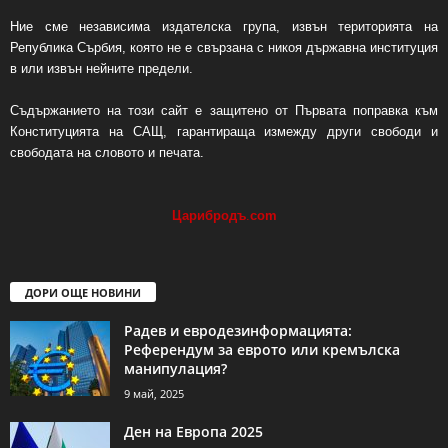
Ние сме независима издателска група, извън територията на
Република Сърбия, която не е свързана с никоя държавна институция
в или извън нейните предели.
Съдържанието на този сайт е защитено от Първата поправка към
Конституцията на САЩ, гарантираща измежду други свободи и
свободата на словото и печата.
Царибродъ
.
com
ДОРИ ОЩЕ НОВИНИ
Радев и евродезинформацията:
Референдум за еврото или кремълска
манипулация?
9 май, 2025
Ден на Европа 2025