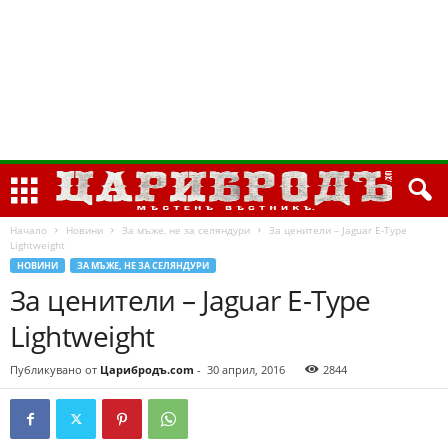
Начало
Новини
За мъже, не за селяндури
За ценители – Jaguar E-Type
Lightweight
НОВИНИ
ЗА МЪЖЕ, НЕ ЗА СЕЛЯНДУРИ
За ценители – Jaguar E-Type
Lightweight
Публикувано от
Царибродъ.com
-
30 април, 2016
2844