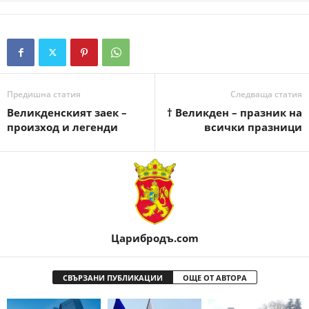
Предишна статия
Следваща статия
Великденският заек –
† Великден – празник на
произход и легенди
всички празници
Царибродъ.com
СВЪРЗАНИ ПУБЛИКАЦИИ
ОЩЕ ОТ АВТОРА