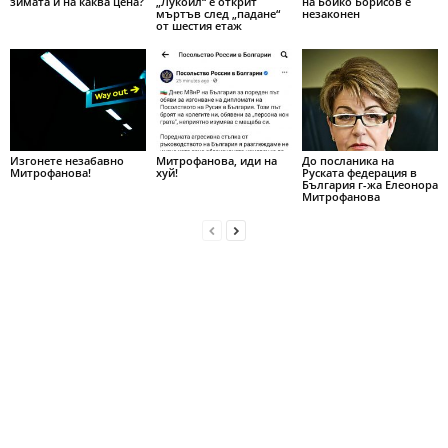
зимата и на каква цена?
„Лукойл“ е открит
на Бойко Борисов е
мъртъв след „падане“
незаконен
от шестия етаж
Изгонете незабавно
Митрофанова, иди на
До посланика на
Митрофанова!
хуй!
Руската федерация в
България г-жа Елеонора
Митрофанова