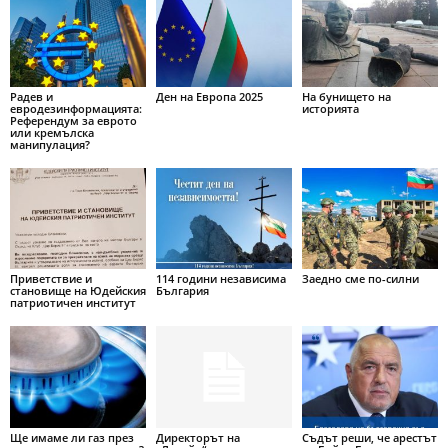
Радев и
Ден на Европа 2025
На бунището на
евродезинформацията:
историята
Референдум за еврото
или кремълска
манипулация?
Приветствие и
114 години независима
Заедно сме по-силни
становище на Юдейския
България
патриотичен институт
Ще имаме ли газ през
Директорът на
Съдът реши, че арестът