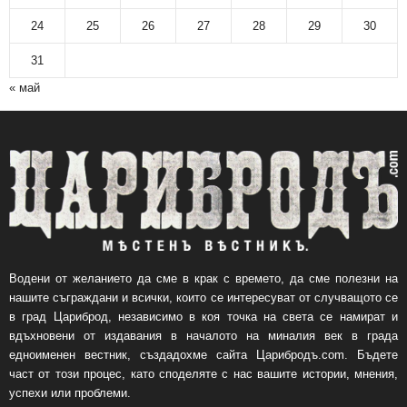
24
25
26
27
28
29
30
31
« май
Водени от желанието да сме в крак с времето, да сме полезни на
нашите съграждани и всички, които се интересуват от случващото се
в град Цариброд, независимо в коя точка на света се намират и
вдъхновени от издавания в началото на миналия век в града
едноименен вестник, създадохме сайта Царибродъ.com. Бъдете
част от този процес, като споделяте с нас вашите истории, мнения,
успехи или проблеми.