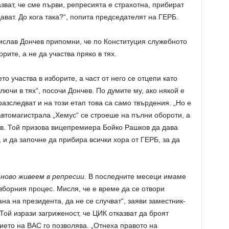
зват, че сме първи, репресията е страхотна, прибират
ават. До кога така?“, попита председателят на ГЕРБ.
слав Дончев припомни, че по Конституция служебното
рите, а не да участва пряко в тях.
о участва в изборите, а част от него се отцепи като
лючи в тях“, посочи Дончев. По думите му, ако някой е
разследват и на този етап това са само твърдения. „Но е
автомагистрала „Хемус“ се строеше на пълни обороти, а
чев. Той призова вицепремиера Бойко Рашков да дава
 и да започне да прибира всички хора от ГЕРБ, за да
ново живеем в репресии.
В последните месеци имаме
зборния процес. Мисля, че е време да се отвори
на на президента, да не се случват“, заяви заместник-
ой изрази загриженост, че ЦИК отказват да броят
ието на ВАС го позволява. „Отнеха правото на