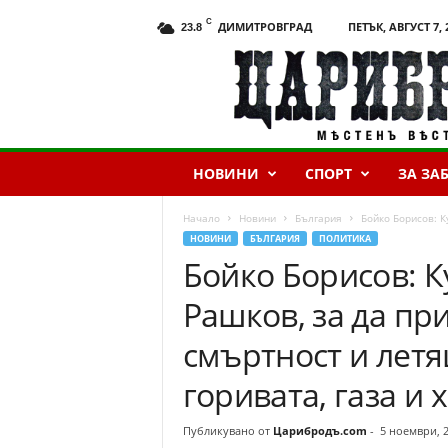
C
ДИМИТРОВГРАД
ПЕТЪК, АВГУСТ 7, 
23.8
Ц
а
р
и
б
р
НОВИНИ
СПОРТ
ЗА ЗА
о
д
ъ
Начало
Новини
България
Бойко Борисов: К
.
НОВИНИ
БЪЛГАРИЯ
ПОЛИТИКА
c
Бойко Борисов: К
o
m
Рашков, за да пр
смъртност и летя
горивата, газа и 
Публикувано от
Царибродъ.com
-
5 ноември, 