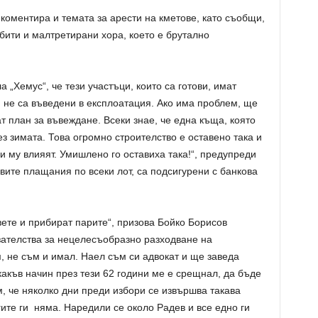
оментира и темата за арести на кметове, като съобщи,
 бити и малтретирани хора, което е брутално
 „Хемус“, че тези участъци, които са готови, имат
 не са въведени в експлоатация. Ако има проблем, ще
т план за въвеждане. Всеки знае, че една къща, която
з зимата. Това огромно строителство е оставено така и
и му влияят. Умишлено го оставиха така!“, предупреди
вите плащания по всеки лот, са подсигурени с банкова
вете и прибират парите“, призова Бойко Борисов
зателства за нецелесъобразно разходване на
, не съм и имал. Наел съм си адвокат и ще заведа
какъв начин през тези 62 години ме е срещнал, да бъде
, че няколко дни преди избори се извършва такава
гите ги няма. Наредили се около Радев и все едно ги