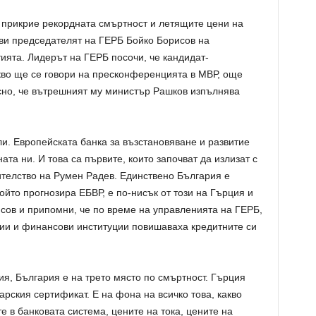
а прикрие рекордната смъртност и летящите цени на
аяви председателят на ГЕРБ Бойко Борисов на
ията. Лидерът на ГЕРБ посочи, че кандидат-
кво ще се говори на пресконференцията в МВР, още
ясно, че вътрешният му министър Рашков изпълнява
и. Европейската банка за възстановяване и развитие
та ни. И това са първите, които започват да излизат с
ителство на Румен Радев. Единствено България е
ойто прогнозира ЕБВР, е по-нисък от този на Гърция и
сов и припомни, че по време на управленията на ГЕРБ,
ии и финансови институции повишаваха кредитните си
я, България е на трето място по смъртност. Гърция
арския сертификат. Е на фона на всичко това, какво
е в банковата система, цените на тока, цените на