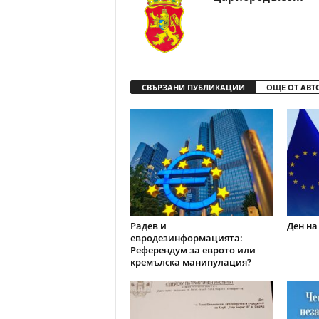
СВЪРЗАНИ ПУБЛИКАЦИИ
ОЩЕ ОТ АВТ
Радев и
Ден на
евродезинформацията:
Референдум за еврото или
кремълска манипулация?