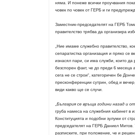
няма. И понеже всички проучвания пока
човек по човек от ГЕРБ и ги предупрежд
Заместник-председателят на ГЕРБ Томи
правителство трябва да организира избо
„Ние имаме служебно правителство, коет
сепаратистка организация и пряко се вк
изнасял пари, си има служби, които да 
безспорен факт, че до преди 6 месеца 
сега не се строи“, категоричен бе Дон
пресконференции сутрин, обед и вечер,
види какво ще се случи.
„
България се връща години назад и от
груба намеса на служебния кабинет в и
Конституцията и подобни зулуми от стра
председателят на ГЕРБ Даниел Митов. Т
разписките, при положение, че и решен