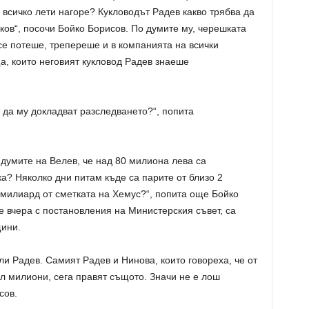
, всичко лети нагоре? Кукловодът Радев какво трябва да
ков“, посочи Бойко Борисов. По думите му, черешката
се потеше, трепереше и в компанията на всички
а, които неговият кукловод Радев знаеше
 да му докладват разследването?“, попита
думите на Велев, че над 80 милиона лева са
ка? Няколко дни питам къде са парите от близо 2
 милиард от сметката на Хемус?“, попита още Бойко
 вчера с постановления на Министерския съвет, са
ини.
ли Радев. Самият Радев и Нинова, които говореха, че от
ал милиони, сега правят същото. Значи не е лош
сов.