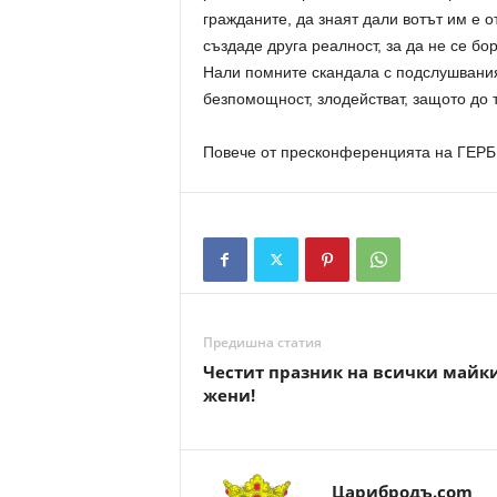
гражданите, да знаят дали вотът им е 
създаде друга реалност, за да не се бор
Нали помните скандала с подслушвания 
безпомощност, злодействат, защото до 
Повече от пресконференцията на ГЕРБ
Предишна статия
Честит празник на всички майк
жени!
Царибродъ.com