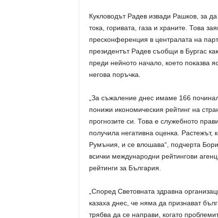
Кукловодът Радев извади Рашков, за д
тока, горивата, газа и храните. Това з
пресконференция в централата на парт
президентът Радев съобщи в Бургас ка
преди нейното начало, което показва 
негова поръчка.
„За съжаление днес имаме 166 починал
понижи икономическия рейтинг на страна
прогнозите си. Това е служебното прав
получила негативна оценка. Растежът, к
Румъния, и се влошава“, подчерта Бори
всички международни рейтингови агенц
рейтинги за България.
„Според Световната здравна организаци
казаха днес, че няма да признават бълг
трябва да се направи, когато проблемит