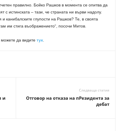
отчетен правилно. Бойко Рашков в момента се опитва да
ят с истинската – тази, че страната ни върви надолу.
и канибалските глупости на Рашков? Те, в своята
там им стига въображението“, посочи Митов.
 можете да видите
тук
.
Следваща статия
и и
Отговор на отказа на пРезидента за
дебат