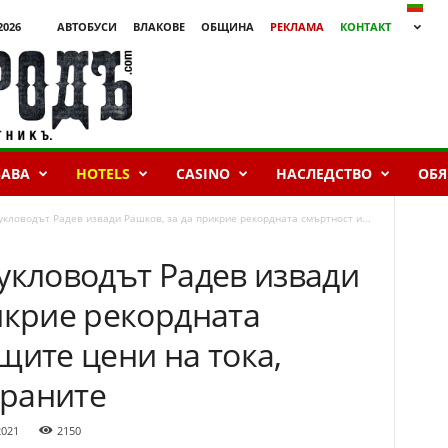
2026
АВТОБУСИ
ВЛАКОВЕ
ОБЩИНА
РЕКЛАМА
КОНТАКТ
БАВА
HOTELS
CASINO
НАСЛЕДСТВО
ОБЯ
укловодът Радев извади Рашков, за да прикрие рекордната смъртност и...
укловодът Радев извади
икрие рекордната
щите цени на тока,
храните
2021
2150