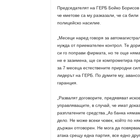
Председателят на ГЕРБ Бойко Борисов к
че кметове са му разказали, че са били
полицейско насилие.
„Месеци наред говоря за автомагистрала
нужда от приемателен контрол. Те дори
си го поправи фирмата, но те още няма
не е зазимена, ще се компрометира пре
за 7 месеца естествените природни сил
лидерът на ГЕРБ. По думите му, авансо
гаранция.
„Развалят договорите, предявяват иско
управляващите, в случай, че имат дока
разплатените средства.„Аз банка нямам
дело. Не може всеки човек, който по ня
държан отговорен. Не мога да повярвам
атака срещу една партия, все едно дру