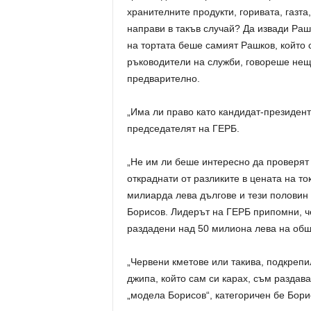
хранителните продукти, горивата, газта
направи в такъв случай? Да извади Раш
на тортата беше самият Рашков, който 
ръководители на служби, говореше нещ
предварително.
„Има ли право като кандидат-президент
председателят на ГЕРБ.
„Не им ли беше интересно да проверят 
откраднати от разликите в цената на то
милиарда лева дългове и тези половин
Борисов. Лидерът на ГЕРБ припомни, че
раздадени над 50 милиона лева на общ
„Червени кметове или такива, подкрепи
джипа, който сам си карах, съм раздав
„модела Борисов“, категоричен бе Бори